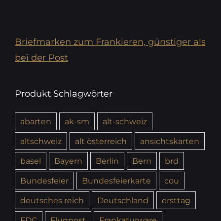
Briefmarken zum Frankieren, günstiger als
bei der Post
Produkt Schlagwörter
abarten
ak-sm
alt-schweiz
altschweiz
alt österreich
ansichtskarten
basel
Bayern
Berlin
Bern
brd
Bundesfeier
Bundesfeierkarte
cou
deutsches reich
Deutschland
ersttag
FDC
Flugpost
Frankaturware