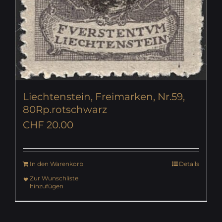
Liechtenstein, Freimarken, Nr.59,
80Rp.rotschwarz
CHF
20.00
In den Warenkorb
Details
Zur Wunschliste
hinzufügen