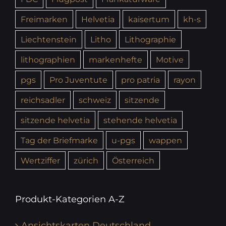
Freimarken
Helvetia
kaisertum
kh-s
Liechtenstein
Litho
Lithographie
lithographien
markenhefte
Motive
pgs
Pro Juventute
pro patria
rayon
reichsadler
schweiz
sitzende
sitzende helvetia
stehende helvetia
Tag der Briefmarke
u-pgs
wappen
Wertziffer
zürich
Österreich
Produkt-Kategorien A-Z
Ansichtskarten Deutschland