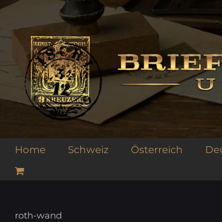
Zum
Inhalt
springen
Home
Schweiz
Österreich
De
roth-wand