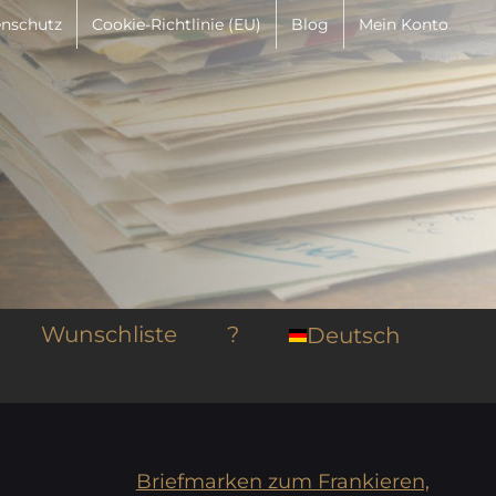
nschutz
Cookie-Richtlinie (EU)
Blog
Mein Konto
Wunschliste
?
Deutsch
Briefmarken zum Frankieren,