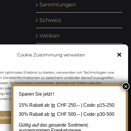
Sammlungen
Schweiz
Vatikan
Vereinte Nationen
Cookie Zustimmung verwalten
Vorphilatelie
in optimales Erlebnis zu bieten, verwenden wir Technologien wie
m Geräteinformationen zu speichern und/oder darauf zuzugreifen.
Zensurbelege Österreich
iesen Technologien zustimmen, können wir Daten wie das
en oder eindeutige IDs auf dieser Website verarbeiten. Wenn Sie Ihre
 nicht erteilen oder zurückziehen, können bestimmte Merkmale
Sparen Sie jetzt !
Zensurbelege Schweiz
onen beeinträchtigt werden.
15% Rabatt ab
CHF 250.– | Code:
p15-250
30% Rabatt ab
CHF 500.– | Code:
p30-500
eptieren
Ablehnen
Cookie Einstellungen
Gültig auf das gesamte Sortiment,
ausgenommen Frankaturware.