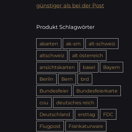
günstiger als bei der Post
Produkt Schlagwörter
abarten
ak-sm
alt-schweiz
altschweiz
alt österreich
ansichtskarten
basel
Bayern
Berlin
Bern
brd
Bundesfeier
Bundesfeierkarte
cou
deutsches reich
Deutschland
ersttag
FDC
Flugpost
Frankaturware