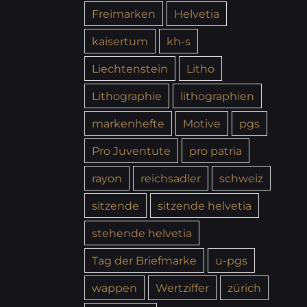
Freimarken
Helvetia
kaisertum
kh-s
Liechtenstein
Litho
Lithographie
lithographien
markenhefte
Motive
pgs
Pro Juventute
pro patria
rayon
reichsadler
schweiz
sitzende
sitzende helvetia
stehende helvetia
Tag der Briefmarke
u-pgs
wappen
Wertziffer
zürich