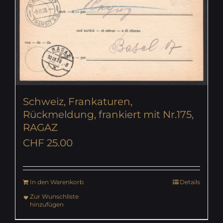
Schweiz, Frankaturen,
Rückmeldung, frankiert mit Nr.175,
RAGAZ
CHF
25.00
In den Warenkorb
Details
Zur Wunschliste
hinzufügen