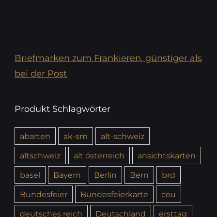
Briefmarken zum Frankieren, günstiger als
bei der Post
Produkt Schlagwörter
abarten
ak-sm
alt-schweiz
altschweiz
alt österreich
ansichtskarten
basel
Bayern
Berlin
Bern
brd
Bundesfeier
Bundesfeierkarte
cou
deutsches reich
Deutschland
ersttag