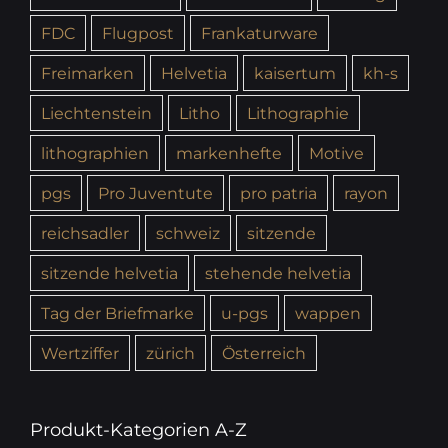
FDC
Flugpost
Frankaturware
Freimarken
Helvetia
kaisertum
kh-s
Liechtenstein
Litho
Lithographie
lithographien
markenhefte
Motive
pgs
Pro Juventute
pro patria
rayon
reichsadler
schweiz
sitzende
sitzende helvetia
stehende helvetia
Tag der Briefmarke
u-pgs
wappen
Wertziffer
zürich
Österreich
Produkt-Kategorien A-Z