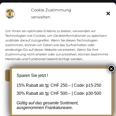
Vatikan
Cookie Zustimmung
verwalten
Vereinte Nationen
Vorphilatelie
Um Ihnen ein optimales Erlebnis zu bieten, verwenden wir
Technologien wie Cookies, um Geräteinformationen zu speichern
und/oder darauf zuzugreifen. Wenn Sie diesen Technologien
Zensurbelege Österreich
zustimmen, können wir Daten wie das Surfverhalten oder
eindeutige IDs auf dieser Website verarbeiten. Wenn Sie Ihre
Zustimmung nicht erteilen oder zurückziehen, können bestimmte
Zensurbelege Schweiz
Merkmale und Funktionen beeinträchtigt werden.
Akzeptieren
Sparen Sie jetzt !
Copyright 2012 - 2024 URAY GmbH | All Rights
15% Rabatt ab
CHF 250.– | Code:
p15-250
Ablehnen
Reserved |
PCI Data Security Standards |
30% Rabatt ab
CHF 500.– | Code:
p30-500
AGB
|
Datenschutz
|
Kontakt
Cookie Einstellungen
Gültig auf das gesamte Sortiment,
ausgenommen Frankaturware.
Facebook
Cookie-Richtlinie
Datenschutz
Kontakt