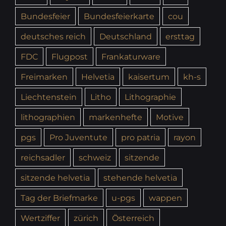
Bundesfeier
Bundesfeierkarte
cou
deutsches reich
Deutschland
ersttag
FDC
Flugpost
Frankaturware
Freimarken
Helvetia
kaisertum
kh-s
Liechtenstein
Litho
Lithographie
lithographien
markenhefte
Motive
pgs
Pro Juventute
pro patria
rayon
reichsadler
schweiz
sitzende
sitzende helvetia
stehende helvetia
Tag der Briefmarke
u-pgs
wappen
Wertziffer
zürich
Österreich