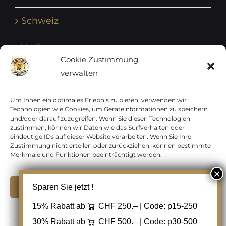
Schweiz
Vatikan
Cookie Zustimmung
verwalten
Vereinte Nationen
Vorphilatelie
Um Ihnen ein optimales Erlebnis zu bieten, verwenden wir
Technologien wie Cookies, um Geräteinformationen zu speichern
und/oder darauf zuzugreifen. Wenn Sie diesen Technologien
Zensurbelege Österreich
zustimmen, können wir Daten wie das Surfverhalten oder
eindeutige IDs auf dieser Website verarbeiten. Wenn Sie Ihre
Zustimmung nicht erteilen oder zurückziehen, können bestimmte
Zensurbelege Schweiz
Merkmale und Funktionen beeinträchtigt werden.
Akzeptieren
Sparen Sie jetzt !
Copyright 2012 - 2024 URAY GmbH | All Rights
15% Rabatt ab
CHF 250.– | Code:
p15-250
Ablehnen
Reserved |
PCI Data Security Standards |
30% Rabatt ab
CHF 500.– | Code:
p30-500