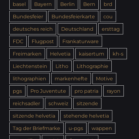
basel
Bayern
Berlin
Bern
brd
Bundesfeier
Bundesfeierkarte
cou
deutsches reich
Deutschland
ersttag
FDC
Flugpost
Frankaturware
Freimarken
Helvetia
kaisertum
kh-s
Liechtenstein
Litho
Lithographie
lithographien
markenhefte
Motive
pgs
Pro Juventute
pro patria
rayon
reichsadler
schweiz
sitzende
sitzende helvetia
stehende helvetia
Tag der Briefmarke
u-pgs
wappen