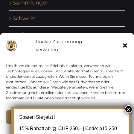
Sammlungen
Schweiz
Vatikan
Cookie Zustimmung
verwalten
Vereinte Nationen
Vorphilatelie
Um Ihnen ein optimales Erlebnis zu bieten, verwenden wir
Technologien wie Cookies, um Geräteinformationen zu speichern
und/oder darauf zuzugreifen. Wenn Sie diesen Technologien
Zensurbelege Österreich
zustimmen, können wir Daten wie das Surfverhalten oder
eindeutige IDs auf dieser Website verarbeiten. Wenn Sie Ihre
Zustimmung nicht erteilen oder zurückziehen, können bestimmte
Zensurbelege Schweiz
Merkmale und Funktionen beeinträchtigt werden.
Akzeptieren
Sparen Sie jetzt !
Copyright 2012 - 2024 URAY GmbH | All Rights
15% Rabatt ab
CHF 250.– | Code:
p15-250
Ablehnen