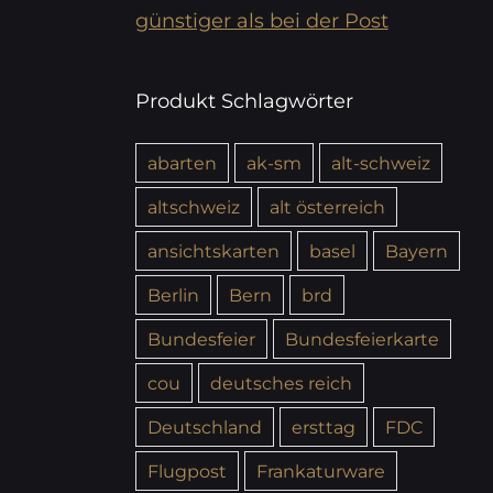
günstiger als bei der Post
Produkt Schlagwörter
abarten
ak-sm
alt-schweiz
altschweiz
alt österreich
ansichtskarten
basel
Bayern
Berlin
Bern
brd
Bundesfeier
Bundesfeierkarte
cou
deutsches reich
Deutschland
ersttag
FDC
Flugpost
Frankaturware