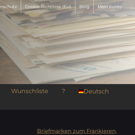
nschutz
Cookie-Richtlinie (EU)
Blog
Mein Konto
Wunschliste
?
Deutsch
Briefmarken zum Frankieren,