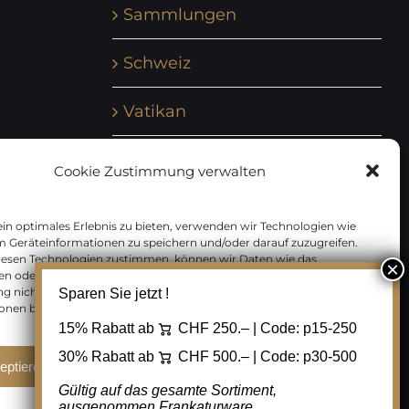
Sammlungen
Schweiz
Vatikan
Vereinte Nationen
Cookie Zustimmung verwalten
Vorphilatelie
in optimales Erlebnis zu bieten, verwenden wir Technologien wie
m Geräteinformationen zu speichern und/oder darauf zuzugreifen.
Zensurbelege Österreich
iesen Technologien zustimmen, können wir Daten wie das
en oder eindeutige IDs auf dieser Website verarbeiten. Wenn Sie Ihre
 nicht erteilen oder zurückziehen, können bestimmte Merkmale
Sparen Sie jetzt !
Zensurbelege Schweiz
onen beeinträchtigt werden.
15% Rabatt ab
CHF 250.– | Code:
p15-250
30% Rabatt ab
CHF 500.– | Code:
p30-500
eptieren
Ablehnen
Cookie Einstellungen
Gültig auf das gesamte Sortiment,
ausgenommen Frankaturware.