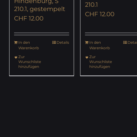
Hindenburg, S
210.1
210.1, gestempelt
CHF
12.00
CHF
12.00
In den
Details
In den
Detai
Warenkorb
Warenkorb
Zur
Zur
Wunschliste
Wunschliste
hinzufügen
hinzufügen