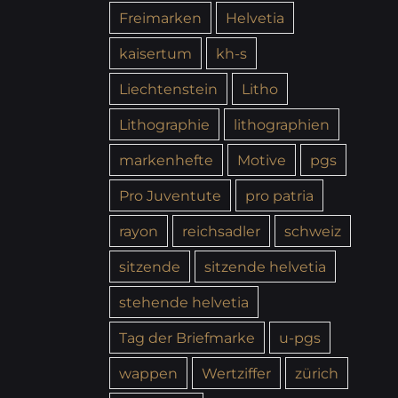
Freimarken
Helvetia
kaisertum
kh-s
Liechtenstein
Litho
Lithographie
lithographien
markenhefte
Motive
pgs
Pro Juventute
pro patria
rayon
reichsadler
schweiz
sitzende
sitzende helvetia
stehende helvetia
Tag der Briefmarke
u-pgs
wappen
Wertziffer
zürich