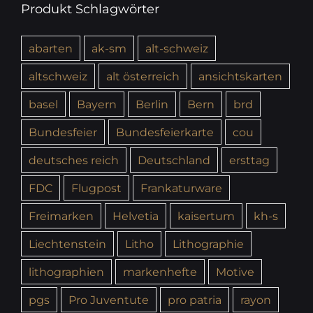
Produkt Schlagwörter
abarten
ak-sm
alt-schweiz
altschweiz
alt österreich
ansichtskarten
basel
Bayern
Berlin
Bern
brd
Bundesfeier
Bundesfeierkarte
cou
deutsches reich
Deutschland
ersttag
FDC
Flugpost
Frankaturware
Freimarken
Helvetia
kaisertum
kh-s
Liechtenstein
Litho
Lithographie
lithographien
markenhefte
Motive
pgs
Pro Juventute
pro patria
rayon