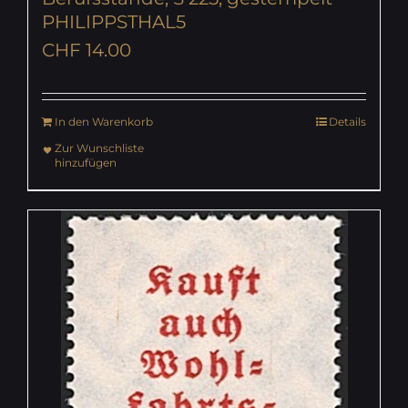
PHILIPPSTHAL5
CHF
14.00
In den Warenkorb
Details
Zur Wunschliste
hinzufügen