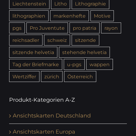
Liechtenstein
Litho
Lithographie
lithographien
markenhefte
Motive
pgs
Pro Juventute
pro patria
rayon
reichsadler
schweiz
sitzende
sitzende helvetia
stehende helvetia
Tag der Briefmarke
u-pgs
wappen
Wertziffer
zürich
Österreich
Produkt-Kategorien A-Z
Ansichtskarten Deutschland
Ansichtskarten Europa