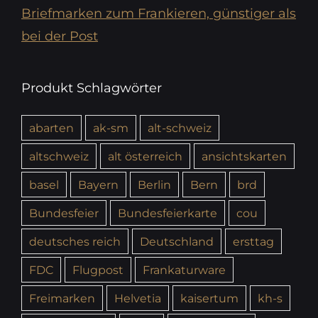
Briefmarken zum Frankieren, günstiger als
bei der Post
Produkt Schlagwörter
abarten
ak-sm
alt-schweiz
altschweiz
alt österreich
ansichtskarten
basel
Bayern
Berlin
Bern
brd
Bundesfeier
Bundesfeierkarte
cou
deutsches reich
Deutschland
ersttag
FDC
Flugpost
Frankaturware
Freimarken
Helvetia
kaisertum
kh-s