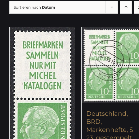
Sortieren nach
Datum
Deutschland,
BRD,
Markenhefte, S
23, gestempelt