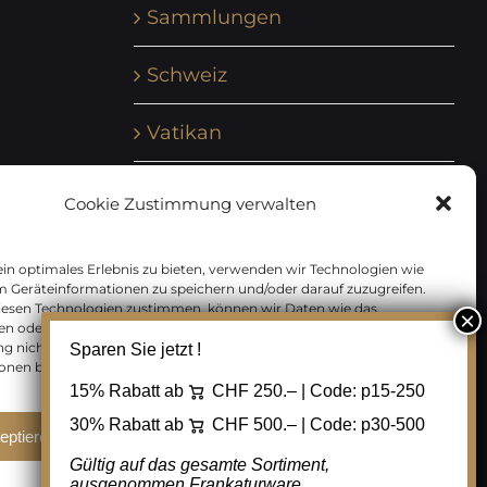
Sammlungen
Schweiz
Vatikan
Vereinte Nationen
Cookie Zustimmung verwalten
Vorphilatelie
in optimales Erlebnis zu bieten, verwenden wir Technologien wie
m Geräteinformationen zu speichern und/oder darauf zuzugreifen.
Zensurbelege Österreich
iesen Technologien zustimmen, können wir Daten wie das
en oder eindeutige IDs auf dieser Website verarbeiten. Wenn Sie Ihre
 nicht erteilen oder zurückziehen, können bestimmte Merkmale
Sparen Sie jetzt !
Zensurbelege Schweiz
onen beeinträchtigt werden.
15% Rabatt ab
CHF 250.– | Code:
p15-250
30% Rabatt ab
CHF 500.– | Code:
p30-500
eptieren
Ablehnen
Cookie Einstellungen
Gültig auf das gesamte Sortiment,
ausgenommen Frankaturware.