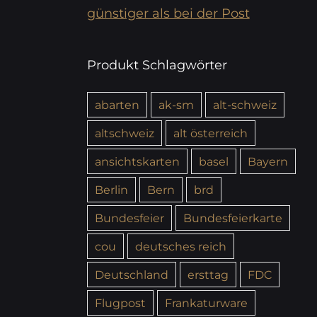
günstiger als bei der Post
Produkt Schlagwörter
abarten
ak-sm
alt-schweiz
altschweiz
alt österreich
ansichtskarten
basel
Bayern
Berlin
Bern
brd
Bundesfeier
Bundesfeierkarte
cou
deutsches reich
Deutschland
ersttag
FDC
Flugpost
Frankaturware