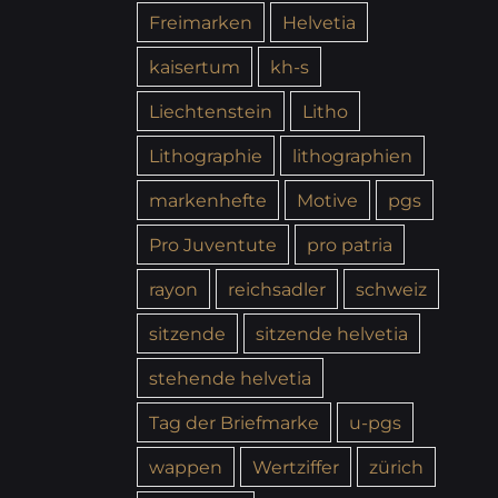
Freimarken
Helvetia
kaisertum
kh-s
Liechtenstein
Litho
Lithographie
lithographien
markenhefte
Motive
pgs
Pro Juventute
pro patria
rayon
reichsadler
schweiz
sitzende
sitzende helvetia
stehende helvetia
Tag der Briefmarke
u-pgs
wappen
Wertziffer
zürich