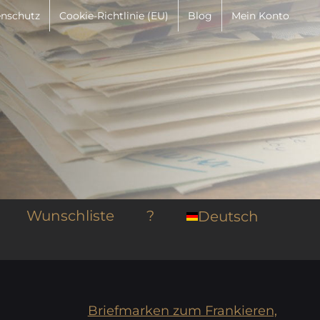
nschutz
Cookie-Richtlinie (EU)
Blog
Mein Konto
Wunschliste
?
Deutsch
Briefmarken zum Frankieren,