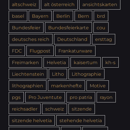
altschweiz
alt österreich
ansichtskarten
basel
Bayern
Berlin
Bern
brd
Bundesfeier
Bundesfeierkarte
cou
deutsches reich
Deutschland
ersttag
FDC
Flugpost
Frankaturware
Freimarken
Helvetia
kaisertum
kh-s
Liechtenstein
Litho
Lithographie
lithographien
markenhefte
Motive
pgs
Pro Juventute
pro patria
rayon
reichsadler
schweiz
sitzende
sitzende helvetia
stehende helvetia