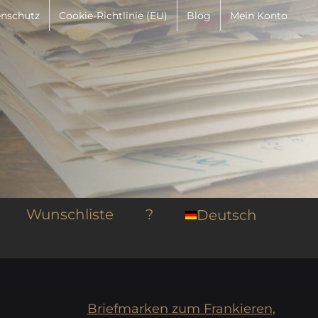
nschutz
Cookie-Richtlinie (EU)
Blog
Mein Konto
Wunschliste
?
Deutsch
Briefmarken zum Frankieren,