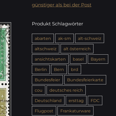
günstiger als bei der Post
Produkt Schlagwörter
abarten
ak-sm
alt-schweiz
altschweiz
alt österreich
ansichtskarten
basel
Bayern
Berlin
Bern
brd
Bundesfeier
Bundesfeierkarte
cou
deutsches reich
Deutschland
ersttag
FDC
Flugpost
Frankaturware