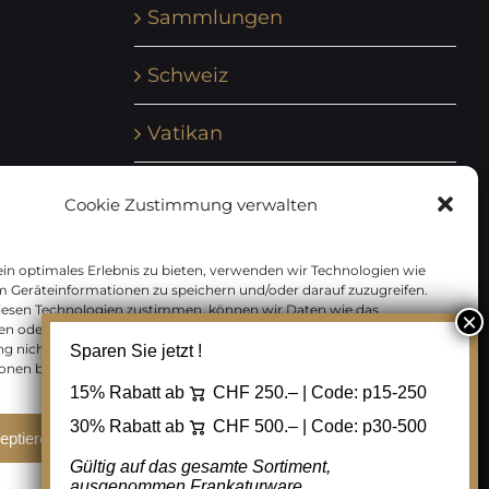
Sammlungen
Schweiz
Vatikan
Vereinte Nationen
Cookie Zustimmung verwalten
Vorphilatelie
in optimales Erlebnis zu bieten, verwenden wir Technologien wie
m Geräteinformationen zu speichern und/oder darauf zuzugreifen.
Zensurbelege Österreich
iesen Technologien zustimmen, können wir Daten wie das
en oder eindeutige IDs auf dieser Website verarbeiten. Wenn Sie Ihre
 nicht erteilen oder zurückziehen, können bestimmte Merkmale
Sparen Sie jetzt !
Zensurbelege Schweiz
onen beeinträchtigt werden.
15% Rabatt ab
CHF 250.– | Code:
p15-250
30% Rabatt ab
CHF 500.– | Code:
p30-500
eptieren
Ablehnen
Cookie Einstellungen
Gültig auf das gesamte Sortiment,
ausgenommen Frankaturware.