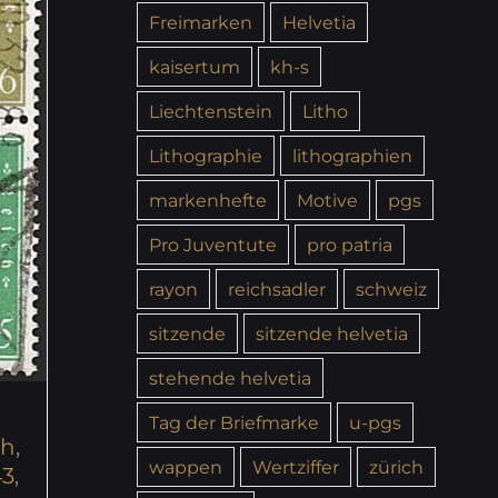
Freimarken
Helvetia
kaisertum
kh-s
Liechtenstein
Litho
Lithographie
lithographien
markenhefte
Motive
pgs
Pro Juventute
pro patria
rayon
reichsadler
schweiz
sitzende
sitzende helvetia
stehende helvetia
Tag der Briefmarke
u-pgs
h,
wappen
Wertziffer
zürich
3,