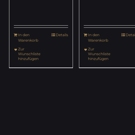
In den
Details
In den
Detai
Warenkorb
Warenkorb
Zur
Zur
Wunschliste
Wunschliste
hinzufügen
hinzufügen