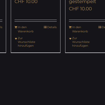
CHF
10.00
gestempelt
CHF
10.00
ls
In den
Details
In den
De
Warenkorb
Warenkorb
Zur
Zur
Wunschliste
Wunschliste
hinzufügen
hinzufügen