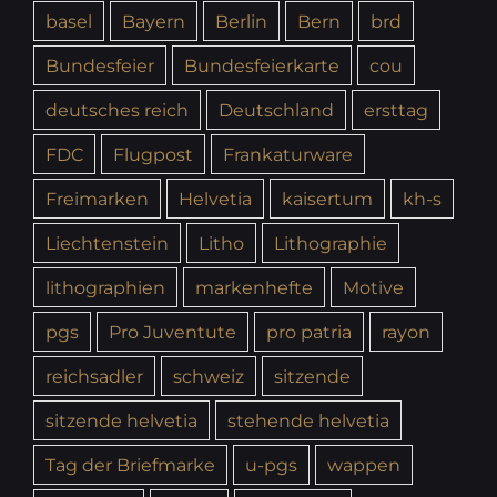
basel
Bayern
Berlin
Bern
brd
Bundesfeier
Bundesfeierkarte
cou
deutsches reich
Deutschland
ersttag
FDC
Flugpost
Frankaturware
Freimarken
Helvetia
kaisertum
kh-s
Liechtenstein
Litho
Lithographie
lithographien
markenhefte
Motive
pgs
Pro Juventute
pro patria
rayon
reichsadler
schweiz
sitzende
sitzende helvetia
stehende helvetia
Tag der Briefmarke
u-pgs
wappen