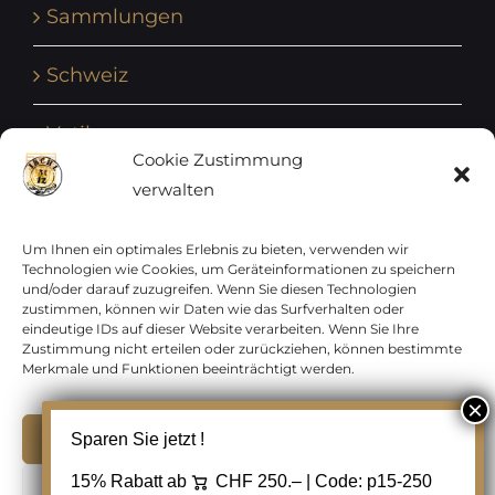
Sammlungen
Schweiz
Vatikan
Cookie Zustimmung
verwalten
Vereinte Nationen
Vorphilatelie
Um Ihnen ein optimales Erlebnis zu bieten, verwenden wir
Technologien wie Cookies, um Geräteinformationen zu speichern
und/oder darauf zuzugreifen. Wenn Sie diesen Technologien
Zensurbelege Österreich
zustimmen, können wir Daten wie das Surfverhalten oder
eindeutige IDs auf dieser Website verarbeiten. Wenn Sie Ihre
Zustimmung nicht erteilen oder zurückziehen, können bestimmte
Zensurbelege Schweiz
Merkmale und Funktionen beeinträchtigt werden.
Akzeptieren
Sparen Sie jetzt !
Copyright 2012 - 2024 URAY GmbH | All Rights
15% Rabatt ab
CHF 250.– | Code:
p15-250
Ablehnen