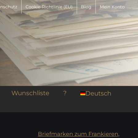
nschutz
Cookie-Richtlinie (EU)
Blog
Mein Konto
Wunschliste
?
Deutsch
Briefmarken zum Frankieren,