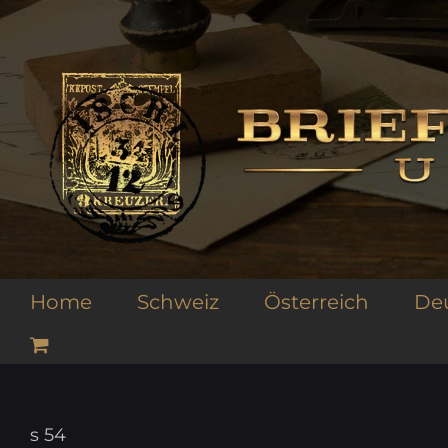
Zum
Inhalt
springen
Home
Schweiz
Österreich
De
s 54