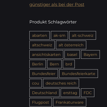
günstiger als bei der Post
Produkt Schlagwörter
abarten
ak-sm
alt-schweiz
altschweiz
alt österreich
ansichtskarten
basel
Bayern
Berlin
Bern
brd
Bundesfeier
Bundesfeierkarte
cou
deutsches reich
Deutschland
ersttag
FDC
Flugpost
Frankaturware