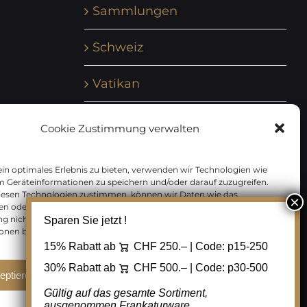
Sammlungen
Schweiz
Vatikan
Vereinte Nationen
Cookie Zustimmung verwalten
Vorphilatelie
in optimales Erlebnis zu bieten, verwenden wir Technologien wie
m Geräteinformationen zu speichern und/oder darauf zuzugreifen.
Zensurbelege Österreich
iesen Technologien zustimmen, können wir Daten wie das
en oder eindeutige IDs auf dieser Website verarbeiten. Wenn Sie Ihre
 nicht erteilen oder zurückziehen, können bestimmte Merkmale
Sparen Sie jetzt !
Zensurbelege Schweiz
onen beeinträchtigt werden.
15% Rabatt ab
CHF 250.– | Code:
p15-250
30% Rabatt ab
CHF 500.– | Code:
p30-500
eptieren
Ablehnen
Cookie Einstellungen
Gültig auf das gesamte Sortiment,
ausgenommen Frankaturware.