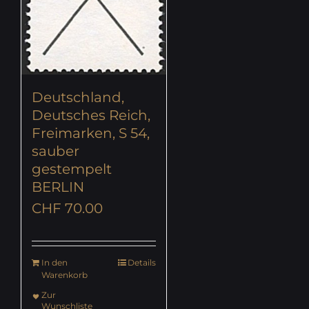
Deutschland,
Deutsches Reich,
Freimarken, S 54,
sauber
gestempelt
BERLIN
CHF
70.00
In den
Details
Warenkorb
Zur
Wunschliste