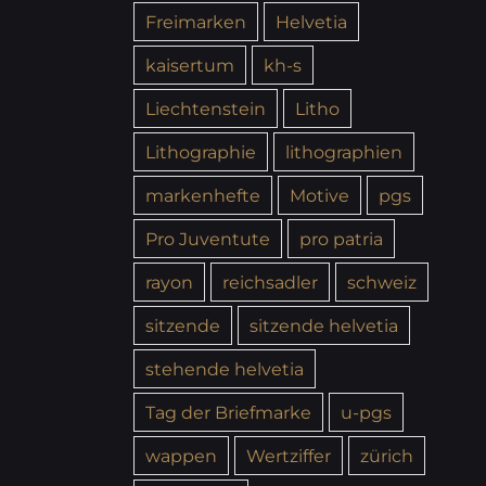
Freimarken
Helvetia
kaisertum
kh-s
Liechtenstein
Litho
Lithographie
lithographien
markenhefte
Motive
pgs
Pro Juventute
pro patria
rayon
reichsadler
schweiz
sitzende
sitzende helvetia
stehende helvetia
Tag der Briefmarke
u-pgs
wappen
Wertziffer
zürich