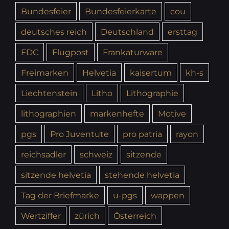
Bundesfeier
Bundesfeierkarte
cou
deutsches reich
Deutschland
ersttag
FDC
Flugpost
Frankaturware
Freimarken
Helvetia
kaisertum
kh-s
Liechtenstein
Litho
Lithographie
lithographien
markenhefte
Motive
pgs
Pro Juventute
pro patria
rayon
reichsadler
schweiz
sitzende
sitzende helvetia
stehende helvetia
Tag der Briefmarke
u-pgs
wappen
Wertziffer
zürich
Österreich