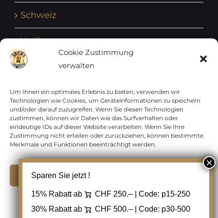
Schweiz
Vatikan
Cookie Zustimmung
verwalten
Vereinte Nationen
Vorphilatelie
Um Ihnen ein optimales Erlebnis zu bieten, verwenden wir
Technologien wie Cookies, um Geräteinformationen zu speichern
und/oder darauf zuzugreifen. Wenn Sie diesen Technologien
Zensurbelege Österreich
zustimmen, können wir Daten wie das Surfverhalten oder
eindeutige IDs auf dieser Website verarbeiten. Wenn Sie Ihre
Zustimmung nicht erteilen oder zurückziehen, können bestimmte
Zensurbelege Schweiz
Merkmale und Funktionen beeinträchtigt werden.
Akzeptieren
Sparen Sie jetzt !
Copyright 2012 - 2024 URAY GmbH | All Rights
15% Rabatt ab
CHF 250.– | Code:
p15-250
Ablehnen
Reserved |
PCI Data Security Standards |
30% Rabatt ab
CHF 500.– | Code:
p30-500