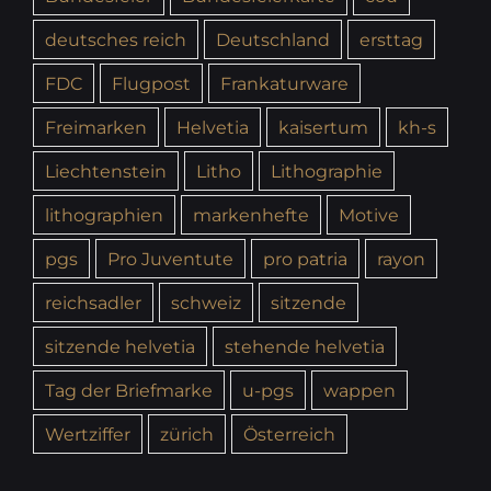
deutsches reich
Deutschland
ersttag
FDC
Flugpost
Frankaturware
Freimarken
Helvetia
kaisertum
kh-s
Liechtenstein
Litho
Lithographie
lithographien
markenhefte
Motive
pgs
Pro Juventute
pro patria
rayon
reichsadler
schweiz
sitzende
sitzende helvetia
stehende helvetia
Tag der Briefmarke
u-pgs
wappen
Wertziffer
zürich
Österreich