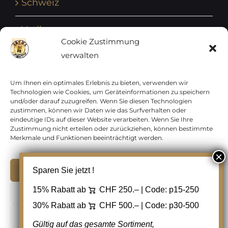
Schweiz
Vatikan
Cookie Zustimmung
verwalten
Vereinte Nationen
Vorphilatelie
Um Ihnen ein optimales Erlebnis zu bieten, verwenden wir
Technologien wie Cookies, um Geräteinformationen zu speichern
und/oder darauf zuzugreifen. Wenn Sie diesen Technologien
Zensurbelege Österreich
zustimmen, können wir Daten wie das Surfverhalten oder
eindeutige IDs auf dieser Website verarbeiten. Wenn Sie Ihre
Zustimmung nicht erteilen oder zurückziehen, können bestimmte
Zensurbelege Schweiz
Merkmale und Funktionen beeinträchtigt werden.
Akzeptieren
Sparen Sie jetzt !
Copyright 2012 - 2024 URAY GmbH | All Rights
15% Rabatt ab
CHF 250.– | Code:
p15-250
Ablehnen
Reserved |
PCI Data Security Standards |
30% Rabatt ab
CHF 500.– | Code:
p30-500
AGB
|
Datenschutz
|
Kontakt
Cookie Einstellungen
Gültig auf das gesamte Sortiment,