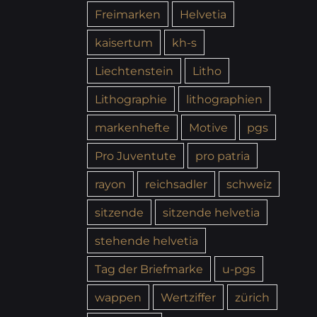
Freimarken
Helvetia
kaisertum
kh-s
Liechtenstein
Litho
Lithographie
lithographien
markenhefte
Motive
pgs
Pro Juventute
pro patria
rayon
reichsadler
schweiz
sitzende
sitzende helvetia
stehende helvetia
Tag der Briefmarke
u-pgs
wappen
Wertziffer
zürich