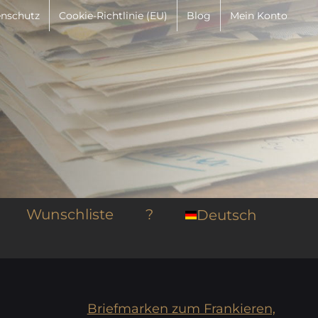
nschutz
Cookie-Richtlinie (EU)
Blog
Mein Konto
Wunschliste
?
Deutsch
Briefmarken zum Frankieren,