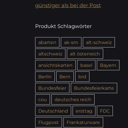
günstiger als bei der Post
Produkt Schlagwörter
abarten
ak-sm
alt-schweiz
altschweiz
alt österreich
ansichtskarten
basel
Bayern
Berlin
Bern
brd
Bundesfeier
Bundesfeierkarte
cou
deutsches reich
Deutschland
ersttag
FDC
Flugpost
Frankaturware