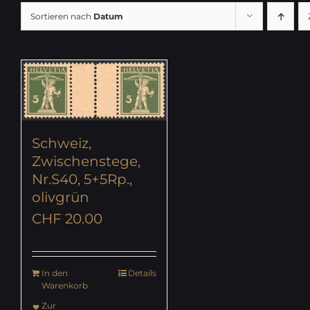
Sortieren nach
Datum
Schweiz,
Zwischenstege,
Nr.S40, 5+5Rp.,
olivgrün
CHF
20.00
In den
Details
Warenkorb
Zur