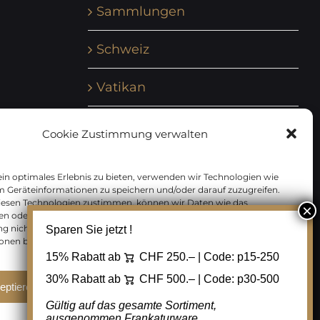
Sammlungen
Schweiz
Vatikan
Vereinte Nationen
Cookie Zustimmung verwalten
Vorphilatelie
in optimales Erlebnis zu bieten, verwenden wir Technologien wie
m Geräteinformationen zu speichern und/oder darauf zuzugreifen.
Zensurbelege Österreich
iesen Technologien zustimmen, können wir Daten wie das
en oder eindeutige IDs auf dieser Website verarbeiten. Wenn Sie Ihre
 nicht erteilen oder zurückziehen, können bestimmte Merkmale
Sparen Sie jetzt !
Zensurbelege Schweiz
onen beeinträchtigt werden.
15% Rabatt ab
CHF 250.– | Code:
p15-250
30% Rabatt ab
CHF 500.– | Code:
p30-500
eptieren
Ablehnen
Cookie Einstellungen
Gültig auf das gesamte Sortiment,
ausgenommen Frankaturware.