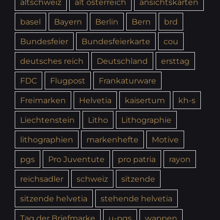
altschweiz
alt österreich
ansichtskarten
basel
Bayern
Berlin
Bern
brd
Bundesfeier
Bundesfeierkarte
cou
deutsches reich
Deutschland
ersttag
FDC
Flugpost
Frankaturware
Freimarken
Helvetia
kaisertum
kh-s
Liechtenstein
Litho
Lithographie
lithographien
markenhefte
Motive
pgs
Pro Juventute
pro patria
rayon
reichsadler
schweiz
sitzende
sitzende helvetia
stehende helvetia
Tag der Briefmarke
u-pgs
wappen