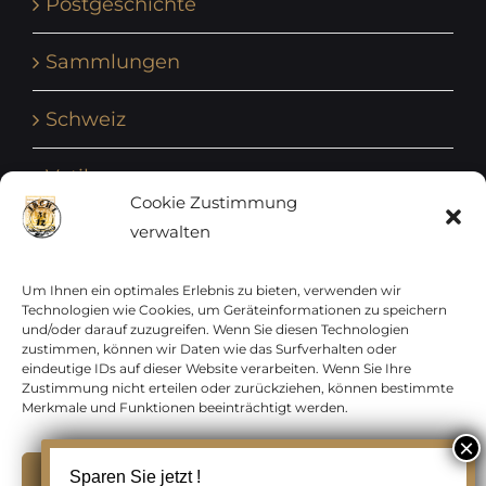
Postgeschichte
Sammlungen
Schweiz
Vatikan
Cookie Zustimmung
verwalten
Vereinte Nationen
Vorphilatelie
Um Ihnen ein optimales Erlebnis zu bieten, verwenden wir
Technologien wie Cookies, um Geräteinformationen zu speichern
und/oder darauf zuzugreifen. Wenn Sie diesen Technologien
Zensurbelege Österreich
zustimmen, können wir Daten wie das Surfverhalten oder
eindeutige IDs auf dieser Website verarbeiten. Wenn Sie Ihre
Zustimmung nicht erteilen oder zurückziehen, können bestimmte
Zensurbelege Schweiz
Merkmale und Funktionen beeinträchtigt werden.
Akzeptieren
Sparen Sie jetzt !