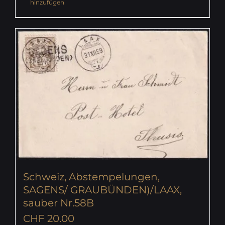
hinzufügen
Schweiz, Abstempelungen,
SAGENS/ GRAUBÜNDEN)/LAAX,
sauber Nr.58B
CHF
20.00