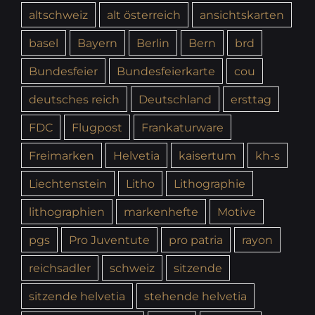
altschweiz
alt österreich
ansichtskarten
basel
Bayern
Berlin
Bern
brd
Bundesfeier
Bundesfeierkarte
cou
deutsches reich
Deutschland
ersttag
FDC
Flugpost
Frankaturware
Freimarken
Helvetia
kaisertum
kh-s
Liechtenstein
Litho
Lithographie
lithographien
markenhefte
Motive
pgs
Pro Juventute
pro patria
rayon
reichsadler
schweiz
sitzende
sitzende helvetia
stehende helvetia