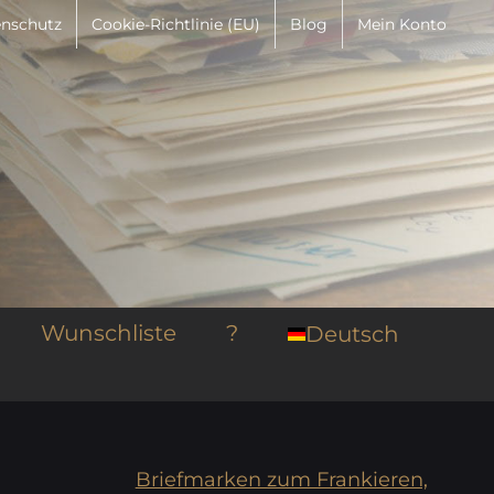
nschutz
Cookie-Richtlinie (EU)
Blog
Mein Konto
Wunschliste
?
Deutsch
Briefmarken zum Frankieren,