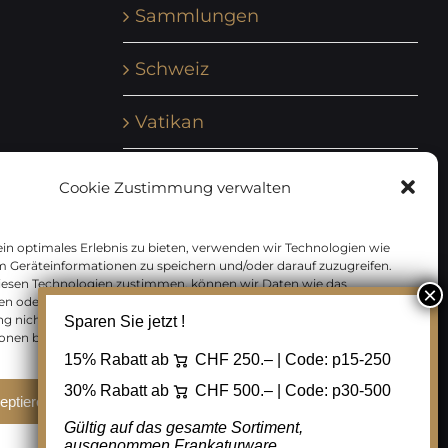
Sammlungen
Schweiz
Vatikan
Vereinte Nationen
Cookie Zustimmung verwalten
Vorphilatelie
in optimales Erlebnis zu bieten, verwenden wir Technologien wie
m Geräteinformationen zu speichern und/oder darauf zuzugreifen.
Zensurbelege Österreich
iesen Technologien zustimmen, können wir Daten wie das
en oder eindeutige IDs auf dieser Website verarbeiten. Wenn Sie Ihre
 nicht erteilen oder zurückziehen, können bestimmte Merkmale
Sparen Sie jetzt !
Zensurbelege Schweiz
onen beeinträchtigt werden.
15% Rabatt ab
CHF 250.– | Code:
p15-250
30% Rabatt ab
CHF 500.– | Code:
p30-500
eptieren
Ablehnen
Cookie Einstellungen
Gültig auf das gesamte Sortiment,
ausgenommen Frankaturware.