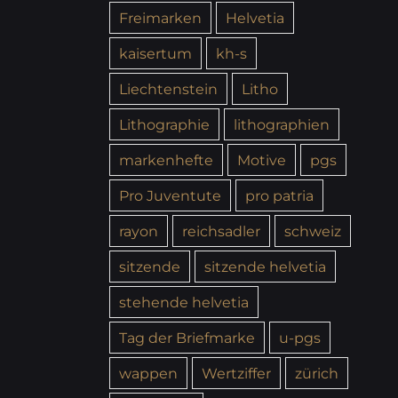
Freimarken
Helvetia
kaisertum
kh-s
Liechtenstein
Litho
Lithographie
lithographien
markenhefte
Motive
pgs
Pro Juventute
pro patria
rayon
reichsadler
schweiz
sitzende
sitzende helvetia
stehende helvetia
Tag der Briefmarke
u-pgs
wappen
Wertziffer
zürich