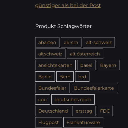
günstiger als bei der Post
Produkt Schlagwörter
abarten
ak-sm
alt-schweiz
altschweiz
alt österreich
ansichtskarten
basel
Bayern
Berlin
Bern
brd
Bundesfeier
Bundesfeierkarte
cou
deutsches reich
Deutschland
ersttag
FDC
Flugpost
Frankaturware