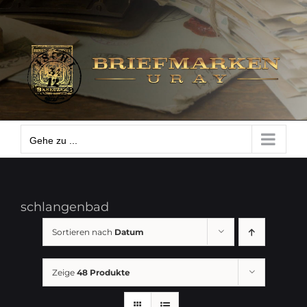
Zum
Gehe zu ...
Inhalt
springen
Gehe zu ...
schlangenbad
Sortieren nach
Datum
Zeige
48 Produkte