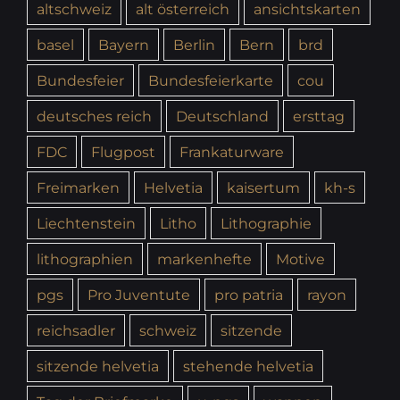
altschweiz
alt österreich
ansichtskarten
basel
Bayern
Berlin
Bern
brd
Bundesfeier
Bundesfeierkarte
cou
deutsches reich
Deutschland
ersttag
FDC
Flugpost
Frankaturware
Freimarken
Helvetia
kaisertum
kh-s
Liechtenstein
Litho
Lithographie
lithographien
markenhefte
Motive
pgs
Pro Juventute
pro patria
rayon
reichsadler
schweiz
sitzende
sitzende helvetia
stehende helvetia