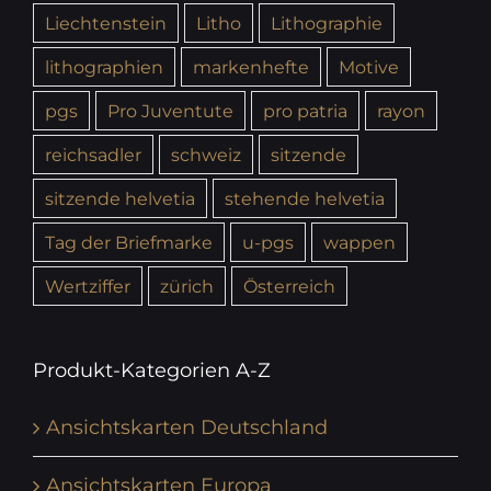
Liechtenstein
Litho
Lithographie
lithographien
markenhefte
Motive
pgs
Pro Juventute
pro patria
rayon
reichsadler
schweiz
sitzende
sitzende helvetia
stehende helvetia
Tag der Briefmarke
u-pgs
wappen
Wertziffer
zürich
Österreich
Produkt-Kategorien A-Z
Ansichtskarten Deutschland
Ansichtskarten Europa