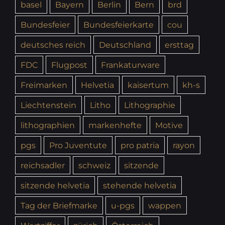
basel
Bayern
Berlin
Bern
brd
Bundesfeier
Bundesfeierkarte
cou
deutsches reich
Deutschland
ersttag
FDC
Flugpost
Frankaturware
Freimarken
Helvetia
kaisertum
kh-s
Liechtenstein
Litho
Lithographie
lithographien
markenhefte
Motive
pgs
Pro Juventute
pro patria
rayon
reichsadler
schweiz
sitzende
sitzende helvetia
stehende helvetia
Tag der Briefmarke
u-pgs
wappen