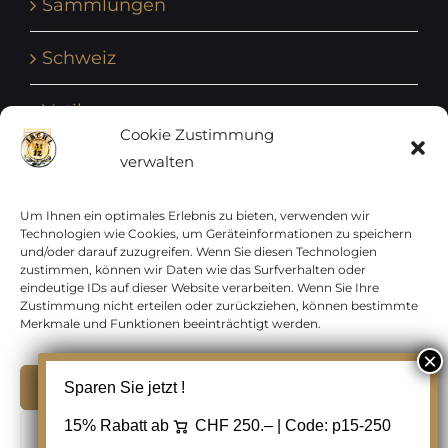
Sammlungen
Schweiz
Vatikan
Cookie Zustimmung
verwalten
Vereinte Nationen
Vorphilatelie
Um Ihnen ein optimales Erlebnis zu bieten, verwenden wir
Technologien wie Cookies, um Geräteinformationen zu speichern
und/oder darauf zuzugreifen. Wenn Sie diesen Technologien
Zensurbelege Österreich
zustimmen, können wir Daten wie das Surfverhalten oder
eindeutige IDs auf dieser Website verarbeiten. Wenn Sie Ihre
Zustimmung nicht erteilen oder zurückziehen, können bestimmte
Zensurbelege Schweiz
Merkmale und Funktionen beeinträchtigt werden.
Akzeptieren
Sparen Sie jetzt !
Copyright 2012 - 2024 URAY GmbH | All Rights
15% Rabatt ab
CHF 250.– | Code:
p15-250
Ablehnen