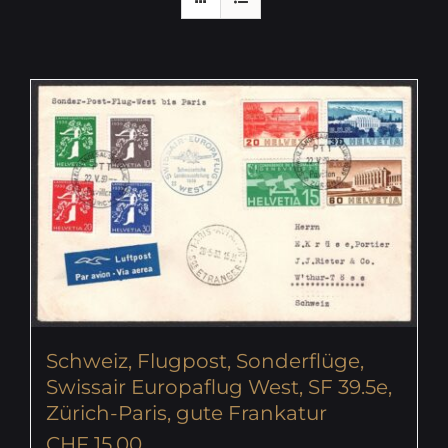
Schweiz, Flugpost, Sonderflüge,
Swissair Europaflug West, SF 39.5e,
Zürich-Paris, gute Frankatur
CHF
15.00