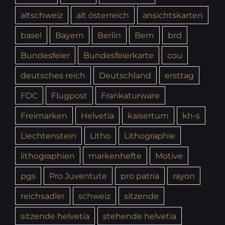
altschweiz
alt österreich
ansichtskarten
basel
Bayern
Berlin
Bern
brd
Bundesfeier
Bundesfeierkarte
cou
deutsches reich
Deutschland
ersttag
FDC
Flugpost
Frankaturware
Freimarken
Helvetia
kaisertum
kh-s
Liechtenstein
Litho
Lithographie
lithographien
markenhefte
Motive
pgs
Pro Juventute
pro patria
rayon
reichsadler
schweiz
sitzende
sitzende helvetia
stehende helvetia