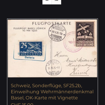
Schweiz, Sonderflüge, SF25.2b,
Einweihung Wehrmännerdenkmal
Basel, OK-Karte mit Vignette
CHF
15.00