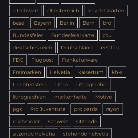
altschweiz
alt österreich
ansichtskarten
basel
Bayern
Berlin
Bern
brd
Bundesfeier
Bundesfeierkarte
cou
deutsches reich
Deutschland
ersttag
FDC
Flugpost
Frankaturware
Freimarken
Helvetia
kaisertum
kh-s
Liechtenstein
Litho
Lithographie
lithographien
markenhefte
Motive
pgs
Pro Juventute
pro patria
rayon
reichsadler
schweiz
sitzende
sitzende helvetia
stehende helvetia