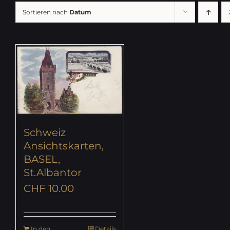
Sortieren nach
Datum
Schweiz
Ansichtskarten,
BASEL,
St.Albantor
CHF
10.00
In den
Details