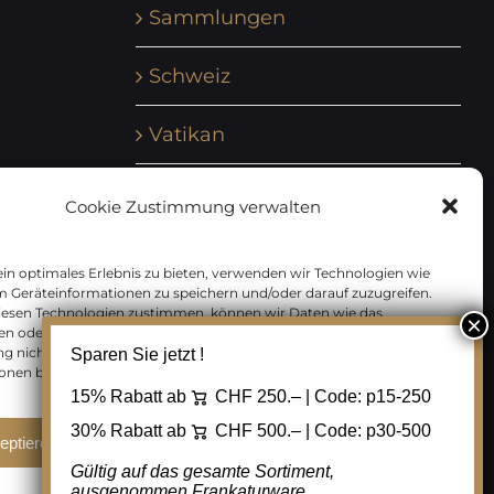
Sammlungen
Schweiz
Vatikan
Vereinte Nationen
Cookie Zustimmung verwalten
Vorphilatelie
in optimales Erlebnis zu bieten, verwenden wir Technologien wie
m Geräteinformationen zu speichern und/oder darauf zuzugreifen.
Zensurbelege Österreich
iesen Technologien zustimmen, können wir Daten wie das
en oder eindeutige IDs auf dieser Website verarbeiten. Wenn Sie Ihre
 nicht erteilen oder zurückziehen, können bestimmte Merkmale
Sparen Sie jetzt !
Zensurbelege Schweiz
onen beeinträchtigt werden.
15% Rabatt ab
CHF 250.– | Code:
p15-250
30% Rabatt ab
CHF 500.– | Code:
p30-500
eptieren
Ablehnen
Cookie Einstellungen
Gültig auf das gesamte Sortiment,
ausgenommen Frankaturware.