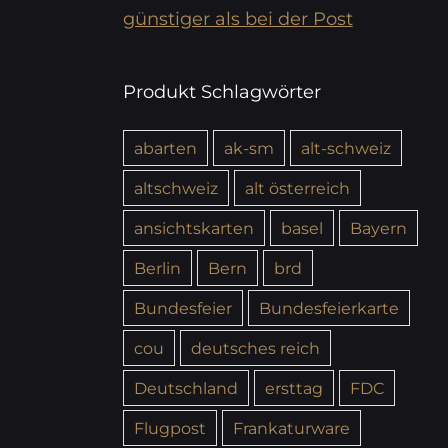
günstiger als bei der Post
Produkt Schlagwörter
abarten
ak-sm
alt-schweiz
altschweiz
alt österreich
ansichtskarten
basel
Bayern
Berlin
Bern
brd
Bundesfeier
Bundesfeierkarte
cou
deutsches reich
Deutschland
ersttag
FDC
Flugpost
Frankaturware