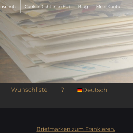
nschutz
Cookie-Richtlinie (EU)
Blog
Mein Konto
Wunschliste
?
Deutsch
Briefmarken zum Frankieren,