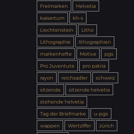
Freimarken
Helvetia
kaisertum
kh-s
Liechtenstein
Litho
Lithographie
lithographien
markenhefte
Motive
pgs
Pro Juventute
pro patria
rayon
reichsadler
schweiz
sitzende
sitzende helvetia
stehende helvetia
Tag der Briefmarke
u-pgs
wappen
Wertziffer
zürich