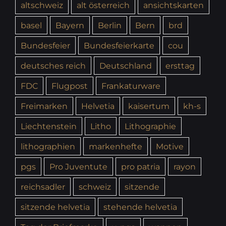
altschweiz
alt österreich
ansichtskarten
basel
Bayern
Berlin
Bern
brd
Bundesfeier
Bundesfeierkarte
cou
deutsches reich
Deutschland
ersttag
FDC
Flugpost
Frankaturware
Freimarken
Helvetia
kaisertum
kh-s
Liechtenstein
Litho
Lithographie
lithographien
markenhefte
Motive
pgs
Pro Juventute
pro patria
rayon
reichsadler
schweiz
sitzende
sitzende helvetia
stehende helvetia