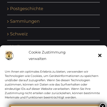
Postgeschichte
Sammlungen
Schweiz
Vatikan
Cookie Zustimmung
verwalten
Vereinte Nationen
Vorphilatelie
Um Ihnen ein optimales Erlebnis zu bieten, verwenden wir
Technologien wie Cookies, um Geräteinformationen zu speichern
und/oder darauf zuzugreifen. Wenn Sie diesen Technologien
Zensurbelege Österreich
zustimmen, können wir Daten wie das Surfverhalten oder
eindeutige IDs auf dieser Website verarbeiten. Wenn Sie Ihre
Zustimmung nicht erteilen oder zurückziehen, können bestimmte
Zensurbelege Schweiz
Merkmale und Funktionen beeinträchtigt werden.