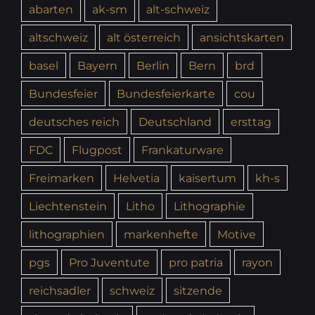
abarten
ak-sm
alt-schweiz
altschweiz
alt österreich
ansichtskarten
basel
Bayern
Berlin
Bern
brd
Bundesfeier
Bundesfeierkarte
cou
deutsches reich
Deutschland
ersttag
FDC
Flugpost
Frankaturware
Freimarken
Helvetia
kaisertum
kh-s
Liechtenstein
Litho
Lithographie
lithographien
markenhefte
Motive
pgs
Pro Juventute
pro patria
rayon
reichsadler
schweiz
sitzende