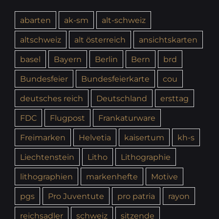
abarten
ak-sm
alt-schweiz
altschweiz
alt österreich
ansichtskarten
basel
Bayern
Berlin
Bern
brd
Bundesfeier
Bundesfeierkarte
cou
deutsches reich
Deutschland
ersttag
FDC
Flugpost
Frankaturware
Freimarken
Helvetia
kaisertum
kh-s
Liechtenstein
Litho
Lithographie
lithographien
markenhefte
Motive
pgs
Pro Juventute
pro patria
rayon
reichsadler
schweiz
sitzende