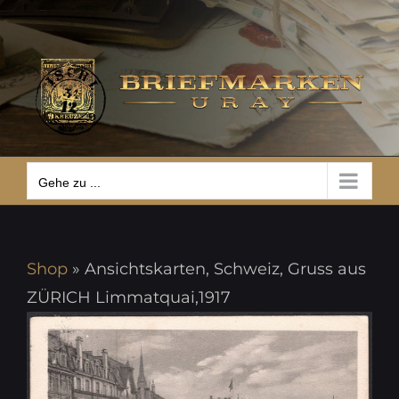
Zum
Gehe zu ...
Inhalt
springen
Gehe zu ...
Shop
»
Ansichtskarten, Schweiz, Gruss aus
ZÜRICH Limmatquai,1917