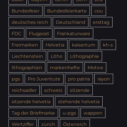
Bundesfeier
Bundesfeierkarte
cou
deutsches reich
Deutschland
ersttag
FDC
Flugpost
Frankaturware
Freimarken
Helvetia
kaisertum
kh-s
Liechtenstein
Litho
Lithographie
lithographien
markenhefte
Motive
pgs
Pro Juventute
pro patria
rayon
reichsadler
schweiz
sitzende
sitzende helvetia
stehende helvetia
Tag der Briefmarke
u-pgs
wappen
Wertziffer
zürich
Österreich