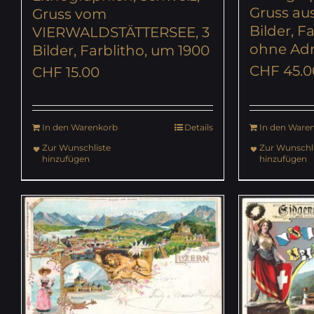
Gruss au
Gruss vom
Bilder, F
VIERWALDSTÄTTERSEE, 3
ohne Adr
Bilder, Farblitho, um 1900
CHF
45.0
CHF
15.00
In den Warenkorb
Details
In den Ware
Zur Wunschliste
Zur Wunschli
hinzufügen
hinzufügen