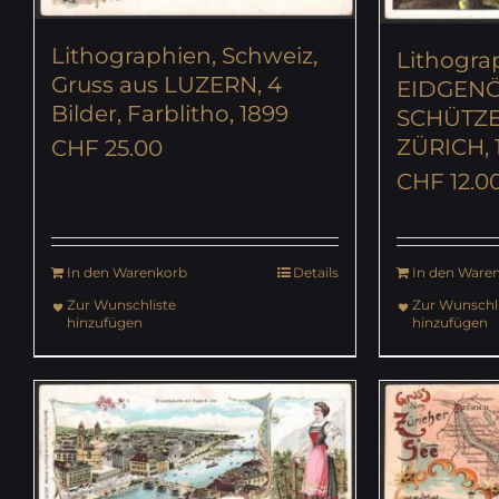
Lithographien, Schweiz,
Lithogra
Gruss aus LUZERN, 4
EIDGENÖ
Bilder, Farblitho, 1899
SCHÜTZE
ZÜRICH, 1
CHF
25.00
CHF
12.0
In den Warenkorb
Details
In den Ware
Zur Wunschliste
Zur Wunschli
hinzufügen
hinzufügen