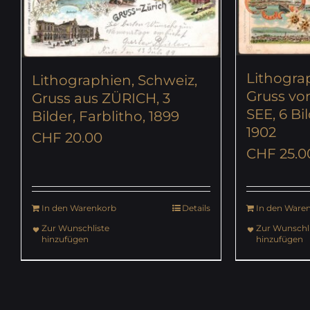
Lithogra
Lithographien, Schweiz,
Gruss v
Gruss aus ZÜRICH, 3
SEE, 6 Bil
Bilder, Farblitho, 1899
1902
CHF
20.00
CHF
25.0
In den Warenkorb
Details
In den Ware
Zur Wunschliste
Zur Wunschli
hinzufügen
hinzufügen