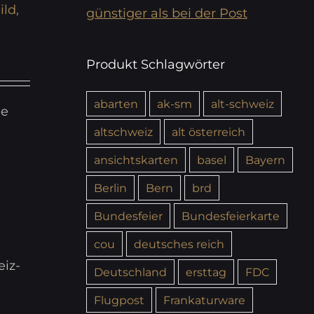
ild,
günstiger als bei der Post
Produkt Schlagwörter
abarten
ak-sm
alt-schweiz
ie
altschweiz
alt österreich
ansichtskarten
basel
Bayern
Berlin
Bern
brd
Bundesfeier
Bundesfeierkarte
cou
deutsches reich
iz-
Deutschland
ersttag
FDC
Flugpost
Frankaturware