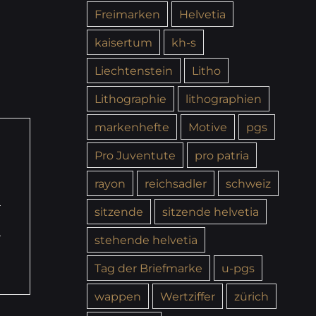
Freimarken
Helvetia
kaisertum
kh-s
Liechtenstein
Litho
Lithographie
lithographien
markenhefte
Motive
pgs
Pro Juventute
pro patria
rayon
reichsadler
schweiz
sitzende
sitzende helvetia
stehende helvetia
Tag der Briefmarke
u-pgs
wappen
Wertziffer
zürich