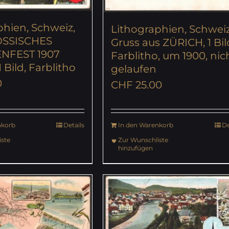
phien, Schweiz,
Lithographien, Schweiz
SSISCHES
Gruss aus ZÜRICH, 1 Bil
NFEST 1907
Farblitho, um 1900, nic
 Bild, Farblitho
gelaufen
0
CHF
25.00
nkorb
Details
In den Warenkorb
De
ste
Zur Wunschliste
hinzufügen