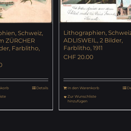
Lithographien, Schweiz
phien, Schweiz,
ADLISWEIL, 2 Bilder,
om ZÜRCHER
Farblitho, 1911
der, Farblitho,
CHF
20.00
0
nkorb
Details
In den Warenkorb
De
ste
Zur Wunschliste
hinzufügen