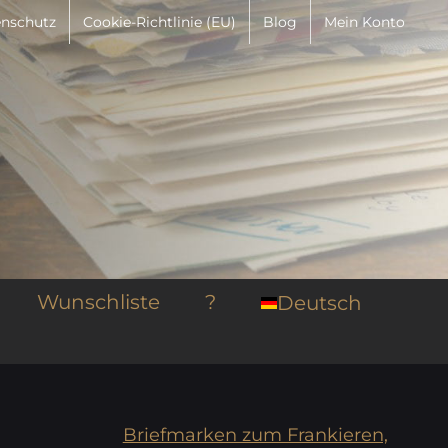
nschutz
Cookie-Richtlinie (EU)
Blog
Mein Konto
Wunschliste
?
Deutsch
Briefmarken zum Frankieren,