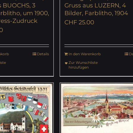
s BUOCHS, 3
Gruss aus LUZERN, 4
arblitho, um 1900,
Bilder, Farblitho, 1904
ess-Zudruck
CHF
25.00
0
nkorb
Details
In den Warenkorb
De
ste
Zur Wunschliste
hinzufügen