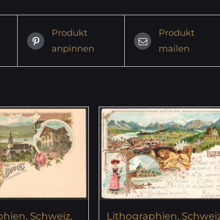
Produkt
Produkt
anpinnen
mailen
phien, Schweiz,
Lithographien, Schweiz