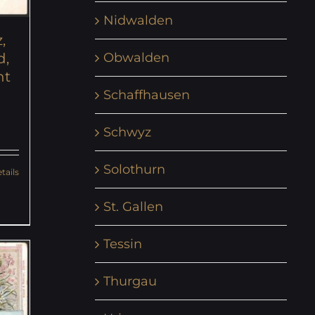
Nidwalden
,
Obwalden
d,
ht
Schaffhausen
Schwyz
Solothurn
tails
St. Gallen
Tessin
Thurgau