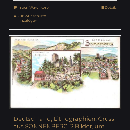
In den Warenkorb
Details
Zur Wunschliste
hinzufügen
Deutschland, Lithographien, Gruss
aus SONNENBERG, 2 Bilder, um