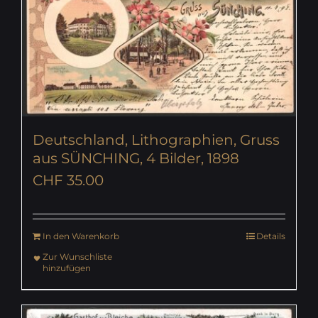
Deutschland, Lithographien, Gruss
aus SÜNCHING, 4 Bilder, 1898
CHF
35.00
In den Warenkorb
Details
Zur Wunschliste
hinzufügen