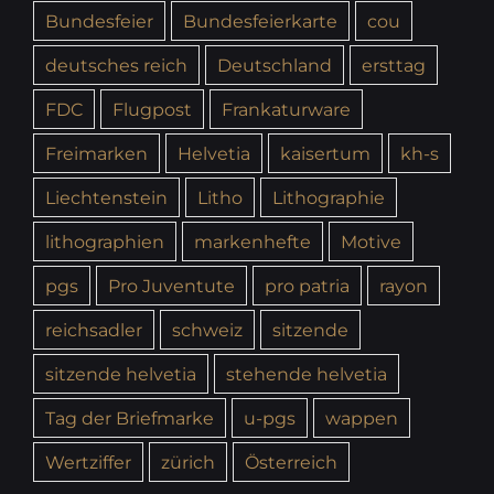
Bundesfeier
Bundesfeierkarte
cou
deutsches reich
Deutschland
ersttag
FDC
Flugpost
Frankaturware
Freimarken
Helvetia
kaisertum
kh-s
Liechtenstein
Litho
Lithographie
lithographien
markenhefte
Motive
pgs
Pro Juventute
pro patria
rayon
reichsadler
schweiz
sitzende
sitzende helvetia
stehende helvetia
Tag der Briefmarke
u-pgs
wappen
Wertziffer
zürich
Österreich