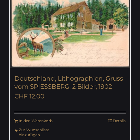
Deutschland, Lithographien, Gruss
vom SPIESSBERG, 2 Bilder, 1902
CHF
12.00
In den Warenkorb
Details
Zur Wunschliste
hinzufügen