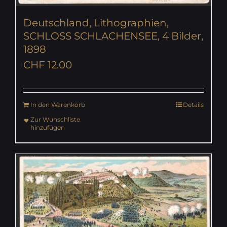
Deutschland, Lithographien,
SCHLOSS SCHLACHENSEE, 4 Bilder,
1898
CHF
12.00
In den Warenkorb
Details
Zur Wunschliste
hinzufügen