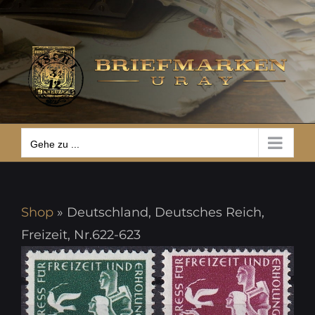
Zum
Gehe zu ...
Inhalt
springen
Gehe zu ...
Shop
»
Deutschland, Deutsches Reich,
Freizeit, Nr.622-623