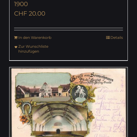
1900
CHF
20.00
In den Warenkorb
Details
Zur Wunschliste
hinzufügen