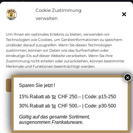
Vatikan
Cookie Zustimmung
verwalten
Vereinte Nationen
Vorphilatelie
Um Ihnen ein optimales Erlebnis zu bieten, verwenden wir
Technologien wie Cookies, um Geräteinformationen zu speichern
und/oder darauf zuzugreifen. Wenn Sie diesen Technologien
Zensurbelege Österreich
zustimmen, können wir Daten wie das Surfverhalten oder
eindeutige IDs auf dieser Website verarbeiten. Wenn Sie Ihre
Zustimmung nicht erteilen oder zurückziehen, können bestimmte
Zensurbelege Schweiz
Merkmale und Funktionen beeinträchtigt werden.
Akzeptieren
Sparen Sie jetzt !
Copyright 2012 - 2024 URAY GmbH | All Rights
15% Rabatt ab
CHF 250.– | Code:
p15-250
Ablehnen
Reserved |
PCI Data Security Standards |
30% Rabatt ab
CHF 500.– | Code:
p30-500
AGB
|
Datenschutz
|
Kontakt
Cookie Einstellungen
Gültig auf das gesamte Sortiment,
ausgenommen Frankaturware.
Facebook
Cookie-Richtlinie
Datenschutz
Kontakt