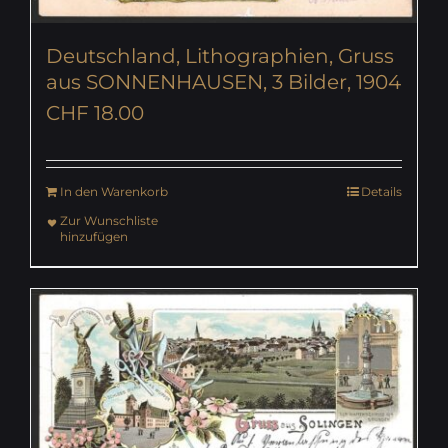
Deutschland, Lithographien, Gruss
aus SONNENHAUSEN, 3 Bilder, 1904
CHF
18.00
In den Warenkorb
Details
Zur Wunschliste
hinzufügen