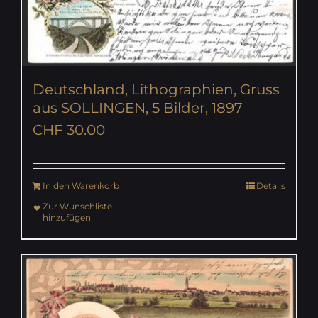
Deutschland, Lithographien, Gruss
aus SOLLINGEN, 5 Bilder, 1897
CHF
30.00
In den Warenkorb
Details
Zur Wunschliste
hinzufügen