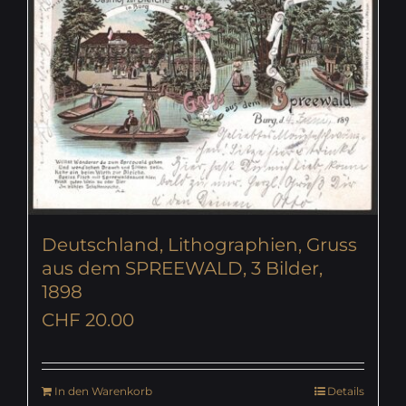
Deutschland, Lithographien, Gruss
aus dem SPREEWALD, 3 Bilder,
1898
CHF
20.00
In den Warenkorb
Details