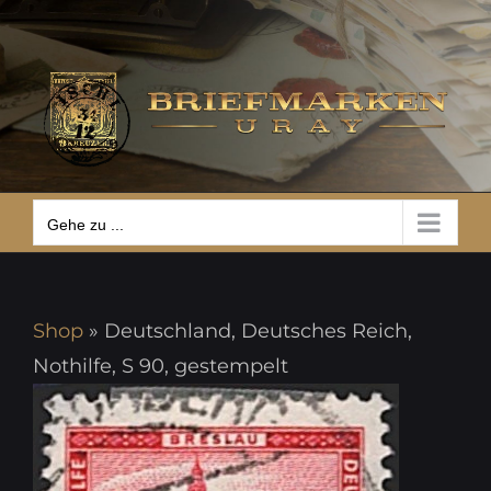
Zum
Gehe zu ...
Inhalt
springen
Gehe zu ...
Shop
»
Deutschland, Deutsches Reich,
Nothilfe, S 90, gestempelt