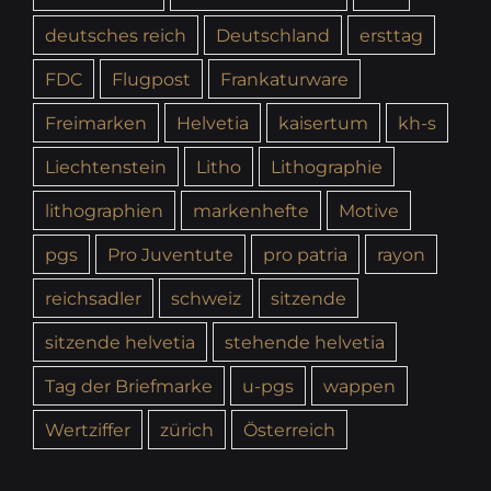
deutsches reich
Deutschland
ersttag
FDC
Flugpost
Frankaturware
Freimarken
Helvetia
kaisertum
kh-s
Liechtenstein
Litho
Lithographie
lithographien
markenhefte
Motive
pgs
Pro Juventute
pro patria
rayon
reichsadler
schweiz
sitzende
sitzende helvetia
stehende helvetia
Tag der Briefmarke
u-pgs
wappen
Wertziffer
zürich
Österreich