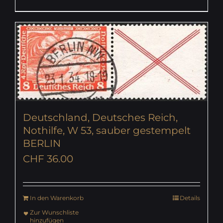
Deutschland, Deutsches Reich,
Nothilfe, W 53, sauber gestempelt
BERLIN
CHF
36.00
In den Warenkorb
Details
Zur Wunschliste
hinzufügen