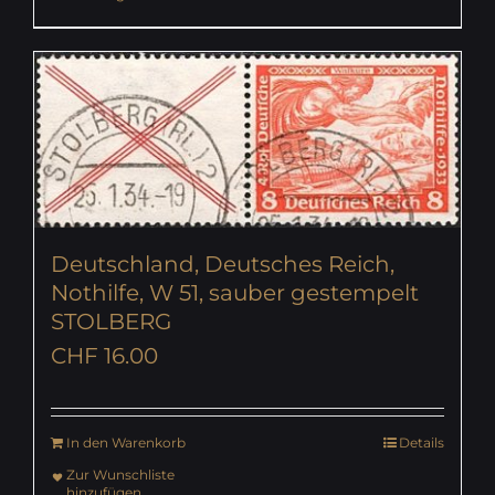
Deutschland, Deutsches Reich,
Nothilfe, W 51, sauber gestempelt
STOLBERG
CHF
16.00
In den Warenkorb
Details
Zur Wunschliste
hinzufügen