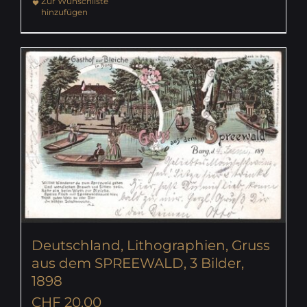
Zur Wunschliste
hinzufügen
Deutschland, Lithographien, Gruss
aus dem SPREEWALD, 3 Bilder,
1898
CHF
20.00