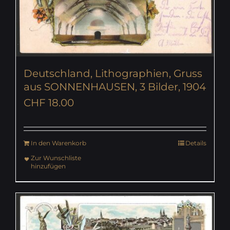
Deutschland, Lithographien, Gruss
aus SONNENHAUSEN, 3 Bilder, 1904
CHF
18.00
In den Warenkorb
Details
Zur Wunschliste
hinzufügen