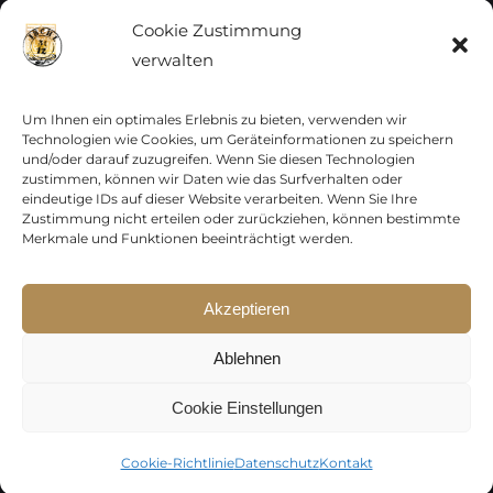
Vatikan
Cookie Zustimmung
verwalten
Vereinte Nationen
Vorphilatelie
Um Ihnen ein optimales Erlebnis zu bieten, verwenden wir
Technologien wie Cookies, um Geräteinformationen zu speichern
und/oder darauf zuzugreifen. Wenn Sie diesen Technologien
Zensurbelege Österreich
zustimmen, können wir Daten wie das Surfverhalten oder
eindeutige IDs auf dieser Website verarbeiten. Wenn Sie Ihre
Zustimmung nicht erteilen oder zurückziehen, können bestimmte
Zensurbelege Schweiz
Merkmale und Funktionen beeinträchtigt werden.
Akzeptieren
Sparen Sie jetzt !
Copyright 2012 - 2024 URAY GmbH | All Rights
p15-250
Ablehnen
Reserved |
PCI Data Security Standards |
p30-500
AGB
|
Datenschutz
|
Kontakt
Cookie Einstellungen
Gültig auf das gesamte Sortiment,
ausgenommen Frankaturware.
Facebook
Cookie-Richtlinie
Datenschutz
Kontakt