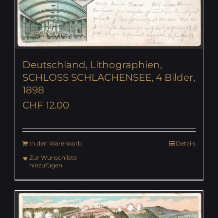
Deutschland, Lithographien,
SCHLOSS SCHLACHENSEE, 4 Bilder,
1898
CHF
12.00
In den Warenkorb
Details
Zur Wunschliste
hinzufügen