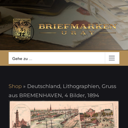
Zum
Gehe zu ...
Inhalt
springen
Gehe zu ...
Shop
»
Deutschland, Lithographien, Gruss
aus BREMENHAVEN, 4 Bilder, 1894