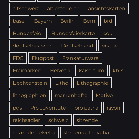
altschweiz
alt österreich
ansichtskarten
basel
Bayern
Berlin
Bern
brd
Bundesfeier
Bundesfeierkarte
cou
deutsches reich
Deutschland
ersttag
FDC
Flugpost
Frankaturware
Freimarken
Helvetia
kaisertum
kh-s
Liechtenstein
Litho
Lithographie
lithographien
markenhefte
Motive
pgs
Pro Juventute
pro patria
rayon
reichsadler
schweiz
sitzende
sitzende helvetia
stehende helvetia