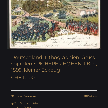
Deutschland, Lithographien, Gruss
vojn den SPICHERER HÖHEN, 1 Bild,
1899, kleiner Eckbug
CHF
10.00
In den Warenkorb
Details
Zur Wunschliste
hinzufügen