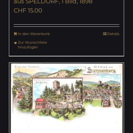
aus SPELDORF, 1 Bild, 1898
CHF
15.00
In den Warenkorb
Details
Zur Wunschliste
hinzufügen