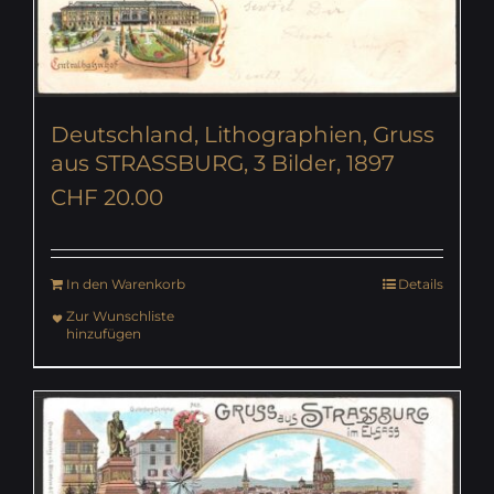
Deutschland, Lithographien, Gruss
aus STRASSBURG, 3 Bilder, 1897
CHF
20.00
In den Warenkorb
Details
Zur Wunschliste
hinzufügen