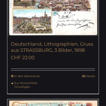
Deutschland, Lithographien, Gruss
aus STRASSBURG, 3 Bilder, 1898
CHF
22.00
In den Warenkorb
Details
Zur Wunschliste
hinzufügen