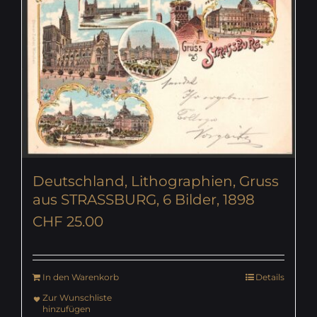
Deutschland, Lithographien, Gruss
aus STRASSBURG, 6 Bilder, 1898
CHF
25.00
In den Warenkorb
Details
Zur Wunschliste
hinzufügen