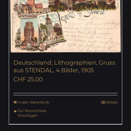
Deutschland, Lithographien, Gruss
aus STENDAL, 4 Bilder, 1905
CHF
25.00
In den Warenkorb
Details
Zur Wunschliste
hinzufügen