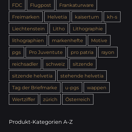
FDC
Flugpost
Frankaturware
Freimarken
Helvetia
kaisertum
kh-s
Liechtenstein
Litho
Lithographie
lithographien
markenhefte
Motive
pgs
Pro Juventute
pro patria
rayon
reichsadler
schweiz
sitzende
sitzende helvetia
stehende helvetia
Tag der Briefmarke
u-pgs
wappen
Wertziffer
zürich
Österreich
Produkt-Kategorien A-Z