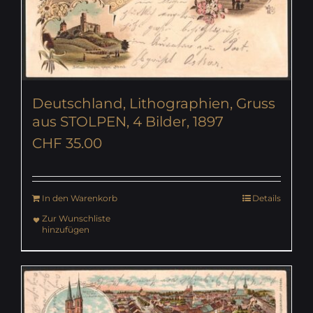
Deutschland, Lithographien, Gruss
aus STOLPEN, 4 Bilder, 1897
CHF
35.00
In den Warenkorb
Details
Zur Wunschliste
hinzufügen