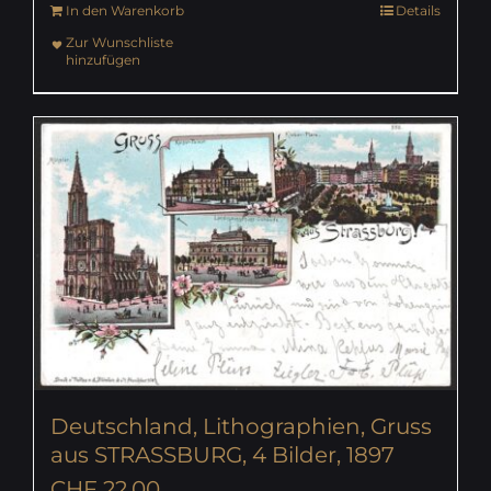
In den Warenkorb
Details
Zur Wunschliste
hinzufügen
Deutschland, Lithographien, Gruss
aus STRASSBURG, 4 Bilder, 1897
CHF
22.00