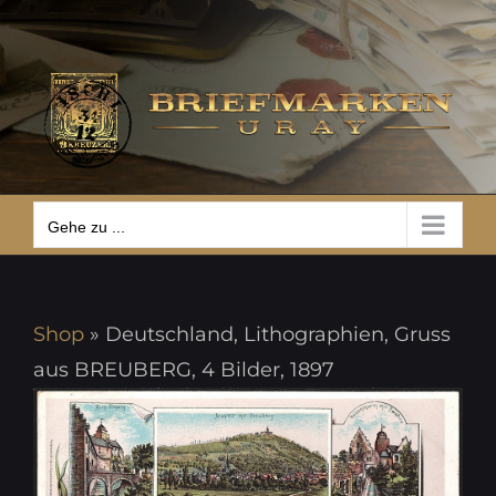
Zum
Gehe zu ...
Inhalt
springen
Gehe zu ...
Shop
»
Deutschland, Lithographien, Gruss
aus BREUBERG, 4 Bilder, 1897