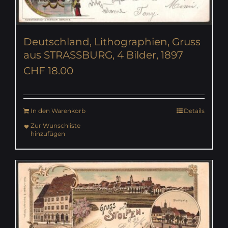
Deutschland, Lithographien, Gruss
aus STRASSBURG, 4 Bilder, 1897
CHF
18.00
In den Warenkorb
Details
Zur Wunschliste
hinzufügen