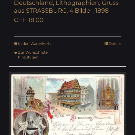
Deutschland, Lithographien, Gruss
aus STRASSBURG, 4 Bilder, 1898
CHF
18.00
In den Warenkorb
Details
Zur Wunschliste
hinzufügen