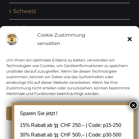
Schweiz
Vatikan
Cookie Zustimmung
verwalten
Vereinte Nationen
Vorphilatelie
Um Ihnen ein optimales Erlebnis zu bieten, verwenden wir
Technologien wie Cookies, um Geräteinformationen zu speichern
und/oder darauf zuzugreifen. Wenn Sie diesen Technologien
Zensurbelege Österreich
zustimmen, können wir Daten wie das Surfverhalten oder
eindeutige IDs auf dieser Website verarbeiten. Wenn Sie Ihre
Zustimmung nicht erteilen oder zurückziehen, können bestimmte
Zensurbelege Schweiz
Merkmale und Funktionen beeinträchtigt werden.
Akzeptieren
Sparen Sie jetzt !
Copyright 2012 - 2024 URAY GmbH | All Rights
15% Rabatt ab
CHF 250.– | Code:
p15-250
Ablehnen
Reserved |
PCI Data Security Standards |
30% Rabatt ab
CHF 500.– | Code:
p30-500