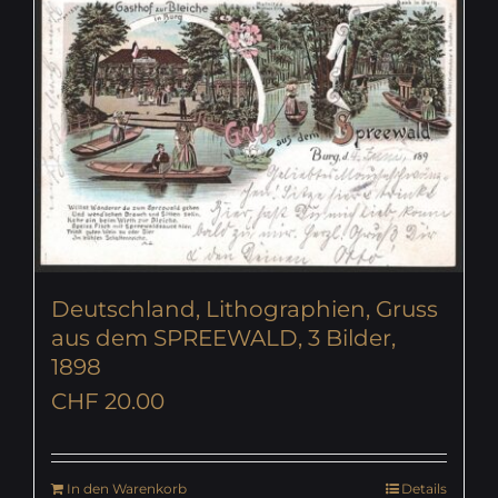
Deutschland, Lithographien, Gruss
aus dem SPREEWALD, 3 Bilder,
1898
CHF
20.00
In den Warenkorb
Details