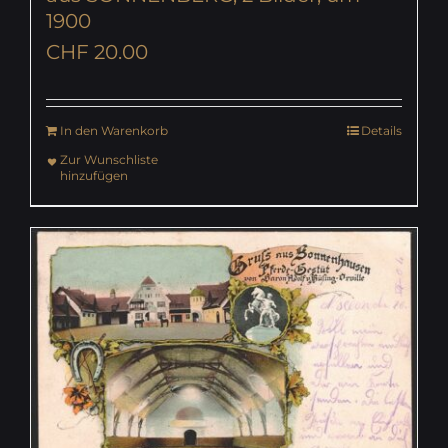
1900
CHF
20.00
In den Warenkorb
Details
Zur Wunschliste
hinzufügen