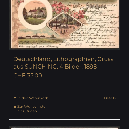
Deutschland, Lithographien, Gruss
aus SÜNCHING, 4 Bilder, 1898
CHF
35.00
In den Warenkorb
Details
Zur Wunschliste
hinzufügen