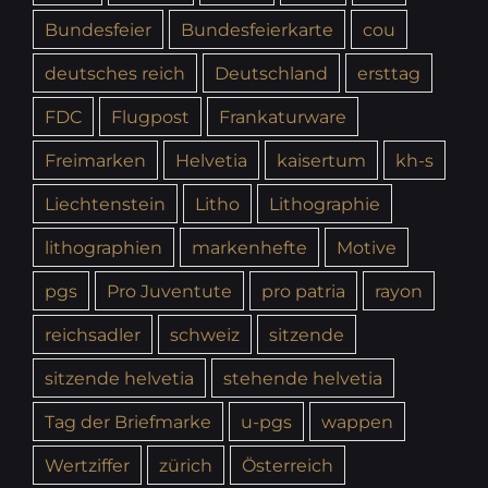
Bundesfeier
Bundesfeierkarte
cou
deutsches reich
Deutschland
ersttag
FDC
Flugpost
Frankaturware
Freimarken
Helvetia
kaisertum
kh-s
Liechtenstein
Litho
Lithographie
lithographien
markenhefte
Motive
pgs
Pro Juventute
pro patria
rayon
reichsadler
schweiz
sitzende
sitzende helvetia
stehende helvetia
Tag der Briefmarke
u-pgs
wappen
Wertziffer
zürich
Österreich