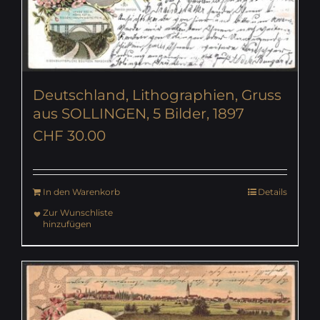
Deutschland, Lithographien, Gruss
aus SOLLINGEN, 5 Bilder, 1897
CHF
30.00
In den Warenkorb
Details
Zur Wunschliste
hinzufügen