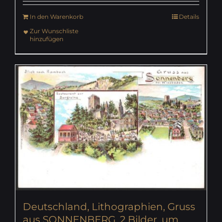
In den Warenkorb
Details
Zur Wunschliste
hinzufügen
Deutschland, Lithographien, Gruss
aus SONNENBERG, 2 Bilder, um