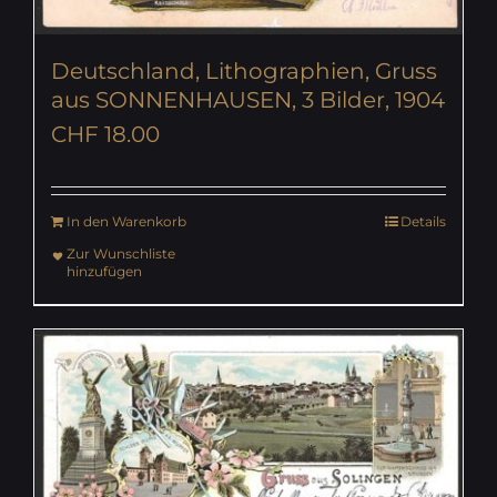
Deutschland, Lithographien, Gruss
aus SONNENHAUSEN, 3 Bilder, 1904
CHF
18.00
In den Warenkorb
Details
Zur Wunschliste
hinzufügen