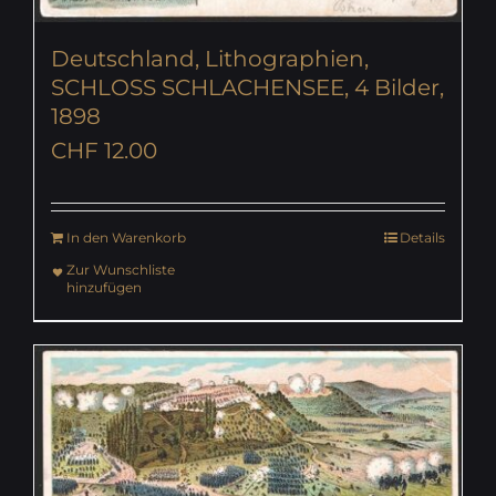
Deutschland, Lithographien,
SCHLOSS SCHLACHENSEE, 4 Bilder,
1898
CHF
12.00
In den Warenkorb
Details
Zur Wunschliste
hinzufügen