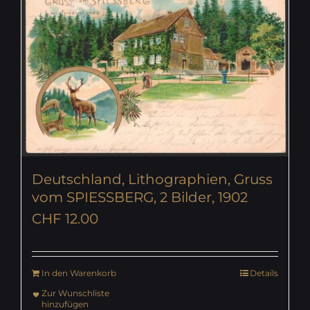
Deutschland, Lithographien, Gruss
vom SPIESSBERG, 2 Bilder, 1902
CHF
12.00
In den Warenkorb
Details
Zur Wunschliste
hinzufügen