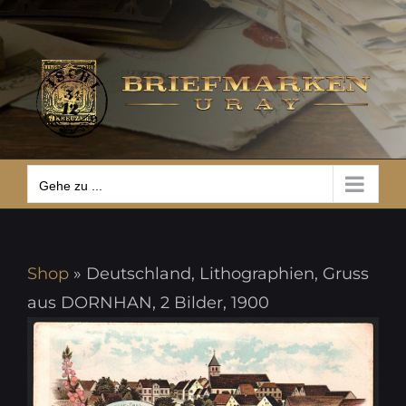
Zum
Gehe zu ...
Inhalt
springen
Gehe zu ...
Shop
»
Deutschland, Lithographien, Gruss
aus DORNHAN, 2 Bilder, 1900