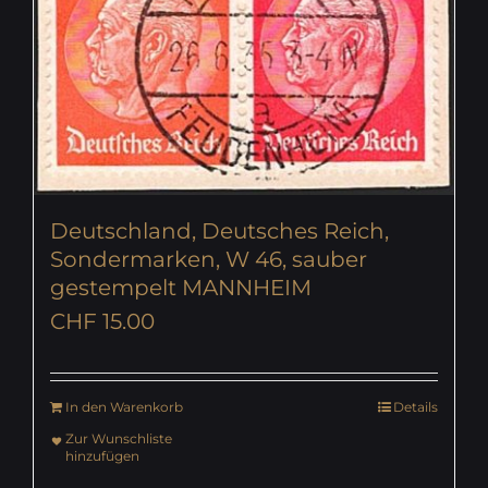
Deutschland, Deutsches Reich,
Sondermarken, W 46, sauber
gestempelt MANNHEIM
CHF
15.00
In den Warenkorb
Details
Zur Wunschliste
hinzufügen