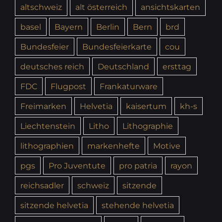
altschweiz
alt österreich
ansichtskarten
basel
Bayern
Berlin
Bern
brd
Bundesfeier
Bundesfeierkarte
cou
deutsches reich
Deutschland
ersttag
FDC
Flugpost
Frankaturware
Freimarken
Helvetia
kaisertum
kh-s
Liechtenstein
Litho
Lithographie
lithographien
markenhefte
Motive
pgs
Pro Juventute
pro patria
rayon
reichsadler
schweiz
sitzende
sitzende helvetia
stehende helvetia