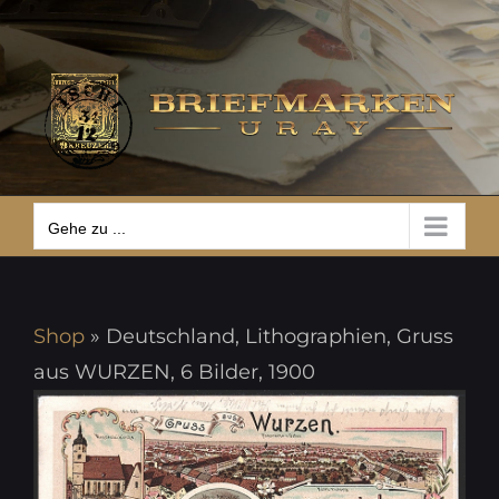
Zum
Gehe zu ...
Inhalt
springen
Gehe zu ...
Shop
»
Deutschland, Lithographien, Gruss
aus WURZEN, 6 Bilder, 1900