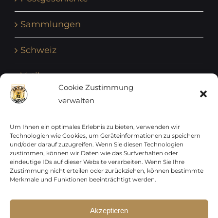
Sammlungen
Schweiz
Vatikan
Cookie Zustimmung
verwalten
Vereinte Nationen
Vorphilatelie
Um Ihnen ein optimales Erlebnis zu bieten, verwenden wir
Technologien wie Cookies, um Geräteinformationen zu speichern
und/oder darauf zuzugreifen. Wenn Sie diesen Technologien
Zensurbelege Österreich
zustimmen, können wir Daten wie das Surfverhalten oder
eindeutige IDs auf dieser Website verarbeiten. Wenn Sie Ihre
Zustimmung nicht erteilen oder zurückziehen, können bestimmte
Zensurbelege Schweiz
Merkmale und Funktionen beeinträchtigt werden.
Akzeptieren
Sparen Sie jetzt !