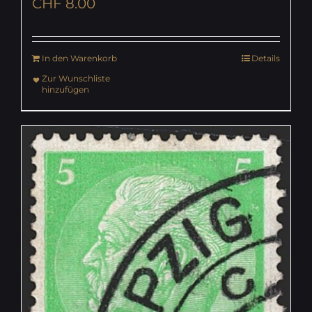
CHF
8.00
In den Warenkorb
Details
Zur Wunschliste
hinzufügen