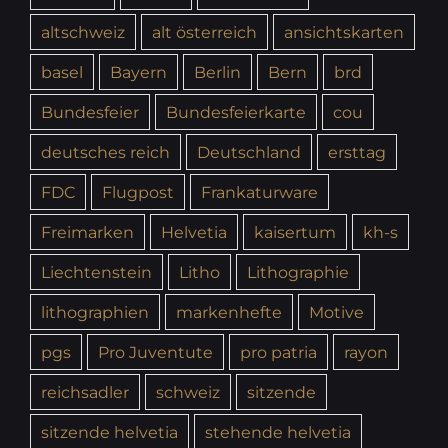
altschweiz
alt österreich
ansichtskarten
basel
Bayern
Berlin
Bern
brd
Bundesfeier
Bundesfeierkarte
cou
deutsches reich
Deutschland
ersttag
FDC
Flugpost
Frankaturware
Freimarken
Helvetia
kaisertum
kh-s
Liechtenstein
Litho
Lithographie
lithographien
markenhefte
Motive
pgs
Pro Juventute
pro patria
rayon
reichsadler
schweiz
sitzende
sitzende helvetia
stehende helvetia