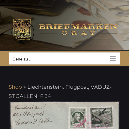
Zum
Gehe zu ...
Inhalt
springen
Gehe zu ...
Shop
»
Liechtenstein, Flugpost, VADUZ-
ST.GALLEN, F 34