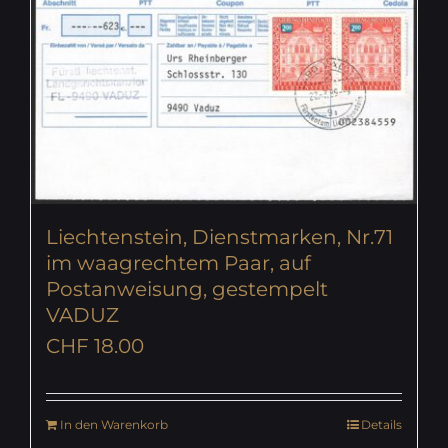
Liechtenstein, Dienstmarken, Nr.71
im waagrechtem Paar, auf
Postanweisung, gestempelt
VADUZ
CHF
18.00
In den Warenkorb
Details