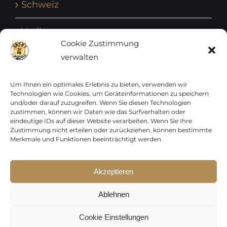
Schweiz
Vatikan
Cookie Zustimmung
verwalten
Vereinte Nationen
Vorphilatelie
Um Ihnen ein optimales Erlebnis zu bieten, verwenden wir
Technologien wie Cookies, um Geräteinformationen zu speichern
und/oder darauf zuzugreifen. Wenn Sie diesen Technologien
Zensurbelege Österreich
zustimmen, können wir Daten wie das Surfverhalten oder
eindeutige IDs auf dieser Website verarbeiten. Wenn Sie Ihre
Zustimmung nicht erteilen oder zurückziehen, können bestimmte
Zensurbelege Schweiz
Merkmale und Funktionen beeinträchtigt werden.
Akzeptieren
Sparen Sie jetzt !
Copyright 2012 - 2024 URAY GmbH | All Rights
p15-250
Ablehnen
Reserved |
PCI Data Security Standards |
p30-500
AGB
|
Datenschutz
|
Kontakt
Cookie Einstellungen
Gültig auf das gesamte Sortiment,