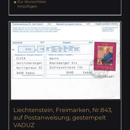
Zur Wunschliste
hinzufügen
Liechtenstein, Freimarken, Nr.843,
auf Postanweisung, gestempelt
VADUZ