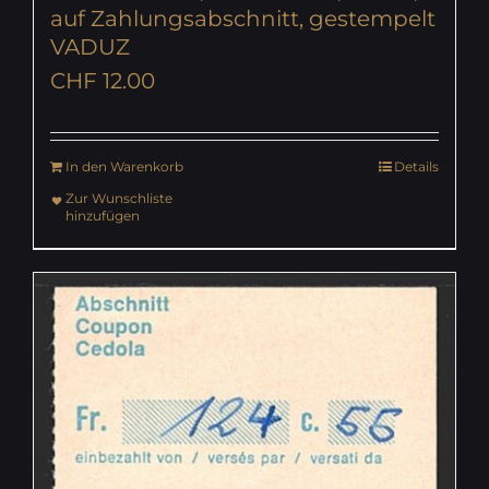
auf Zahlungsabschnitt, gestempelt
VADUZ
CHF
12.00
In den Warenkorb
Details
Zur Wunschliste
hinzufügen