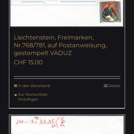
Liechtenstein, Freimarken,
Nr.768/781, auf Postanweisung,
gestempelt VADUZ
CHF
15.00
In den Warenkorb
Details
Zur Wunschliste
hinzufügen