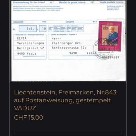
Liechtenstein, Freimarken, Nr.843,
auf Postanweisung, gestempelt
VADUZ
CHF
15.00