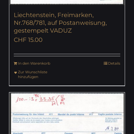
Liechtenstein, Freimarken,
Nr.768/781, auf Postanweisung,
gestempelt VADUZ
CHF
15.00
In den Warenkorb
Details
Zur Wunschliste
hinzufügen