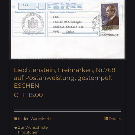
Liechtenstein, Freimarken, Nr.768,
auf Postanweistung, gestempelt
ESCHEN
CHF
15.00
In den Warenkorb
Details
Zur Wunschliste
hinzufügen