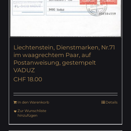
Liechtenstein, Dienstmarken, Nr.71
im waagrechtem Paar, auf
Postanweisung, gestempelt
VADUZ
CHF
18.00
In den Warenkorb
Details
Zur Wunschliste
hinzufügen