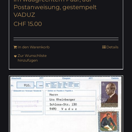
Postanweisung, gestempelt
VADUZ
CHF
15.00
In den Warenkorb
Details
Zur Wunschliste
hinzufügen