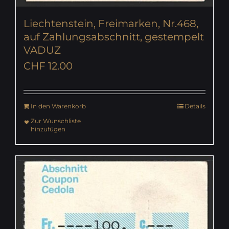
Liechtenstein, Freimarken, Nr.468,
auf Zahlungsabschnitt, gestempelt
VADUZ
CHF
12.00
In den Warenkorb
Details
Zur Wunschliste
hinzufügen