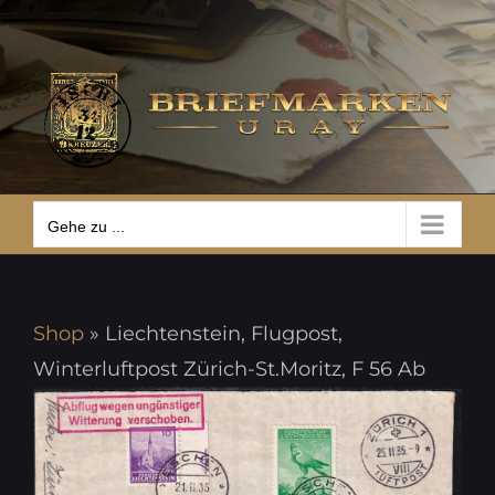
Zum
Gehe zu ...
Inhalt
springen
Gehe zu ...
Shop
»
Liechtenstein, Flugpost,
Winterluftpost Zürich-St.Moritz, F 56 Ab