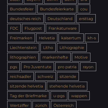
Bundesfeier
Bundesfeierkarte
cou
deutsches reich
Deutschland
ersttag
FDC
Flugpost
Frankaturware
Freimarken
Helvetia
kaisertum
kh-s
Liechtenstein
Litho
Lithographie
lithographien
markenhefte
Motive
pgs
Pro Juventute
pro patria
rayon
reichsadler
schweiz
sitzende
sitzende helvetia
stehende helvetia
Tag der Briefmarke
u-pgs
wappen
Wertziffer
zürich
Österreich