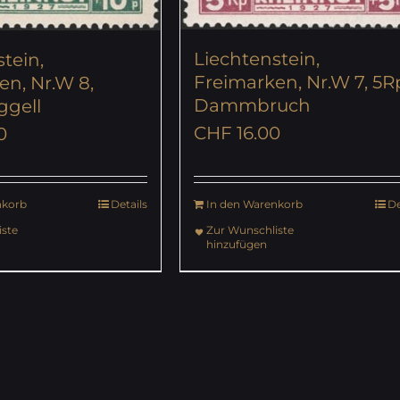
Liechtenstein,
tein,
Freimarken, Nr.W 7, 5Rp
en, Nr.W 8,
Dammbruch
ggell
CHF
16.00
0
nkorb
Details
In den Warenkorb
De
ste
Zur Wunschliste
hinzufügen