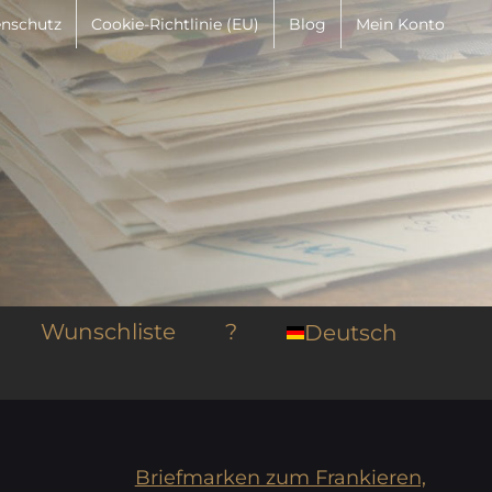
nschutz
Cookie-Richtlinie (EU)
Blog
Mein Konto
Wunschliste
?
Deutsch
Briefmarken zum Frankieren,