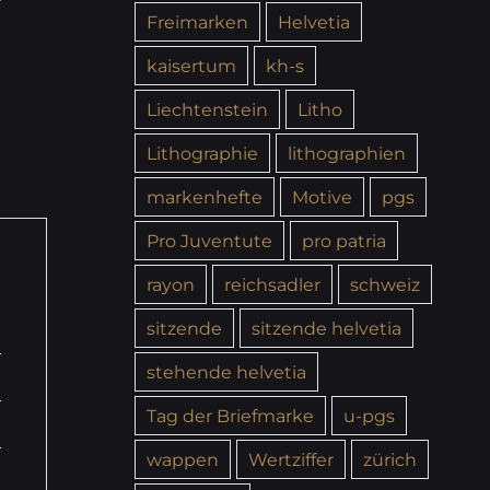
Freimarken
Helvetia
kaisertum
kh-s
Liechtenstein
Litho
Lithographie
lithographien
markenhefte
Motive
pgs
Pro Juventute
pro patria
rayon
reichsadler
schweiz
sitzende
sitzende helvetia
stehende helvetia
Tag der Briefmarke
u-pgs
wappen
Wertziffer
zürich