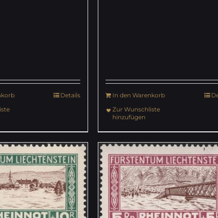
nkorb
Details
In den Warenkorb
De
ste
Zur Wunschliste
hinzufügen