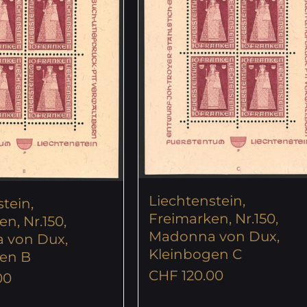
Liechtenstein,
tein,
Freimarken, Nr.150,
n, Nr.150,
Madonna von Dux,
 von Dux,
Kleinbogen C
en B
CHF
120.00
00