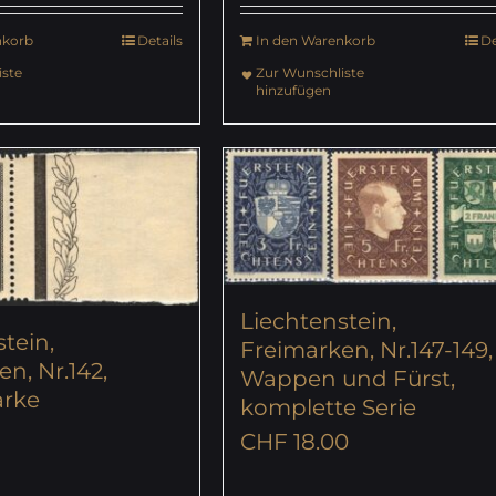
nkorb
Details
In den Warenkorb
De
ste
Zur Wunschliste
hinzufügen
Liechtenstein,
tein,
Freimarken, Nr.147-149,
n, Nr.142,
Wappen und Fürst,
arke
komplette Serie
CHF
18.00