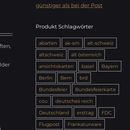
günstiger als bei der Post
Produkt Schlagwörter
abarten
ak-sm
alt-schweiz
ften,
altschweiz
alt österreich
lder
ansichtskarten
basel
Bayern
Berlin
Bern
brd
Bundesfeier
Bundesfeierkarte
cou
deutsches reich
Deutschland
ersttag
FDC
Flugpost
Frankaturware
5