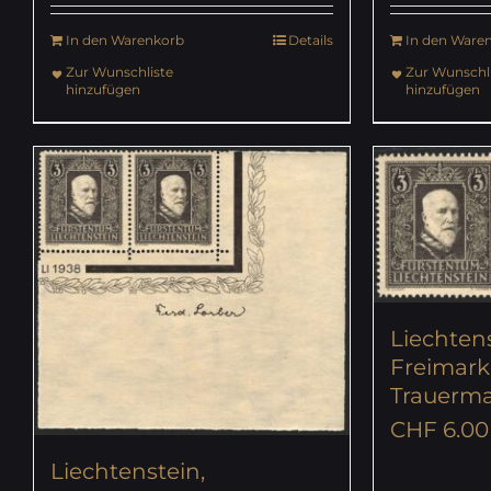
In den Warenkorb
Details
In den Ware
Zur Wunschliste
Zur Wunschli
hinzufügen
hinzufügen
Liechtens
Freimarke
Trauerm
CHF
6.00
Liechtenstein,