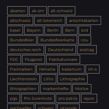
abarten
ak-sm
alt-schweiz
altschweiz
alt österreich
ansichtskarten
basel
Bayern
Berlin
Bern
brd
Bundesfeier
Bundesfeierkarte
cou
deutsches reich
Deutschland
ersttag
FDC
Flugpost
Frankaturware
Freimarken
Helvetia
kaisertum
kh-s
Liechtenstein
Litho
Lithographie
lithographien
markenhefte
Motive
pgs
Pro Juventute
pro patria
rayon
reichsadler
schweiz
sitzende