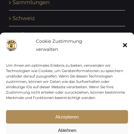
Sammlungen
Schweiz
Vatikan
Cookie Zustimmung
verwalten
Vereinte Nationen
Vorphilatelie
Um Ihnen ein optimales Erlebnis zu bieten, verwenden wir
Technologien wie Cookies, um Geräteinformationen zu speichern
und/oder darauf zuzugreifen. Wenn Sie diesen Technologien
Zensurbelege Österreich
zustimmen, können wir Daten wie das Surfverhalten oder
eindeutige IDs auf dieser Website verarbeiten. Wenn Sie Ihre
Zustimmung nicht erteilen oder zurückziehen, können bestimmte
Zensurbelege Schweiz
Merkmale und Funktionen beeinträchtigt werden.
Akzeptieren
Sparen Sie jetzt !
Copyright 2012 - 2024 URAY GmbH | All Rights
p15-250
Ablehnen