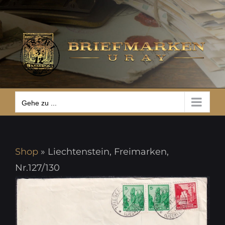
Zum
Gehe zu ...
Inhalt
springen
Gehe zu ...
Shop
»
Liechtenstein, Freimarken,
Nr.127/130