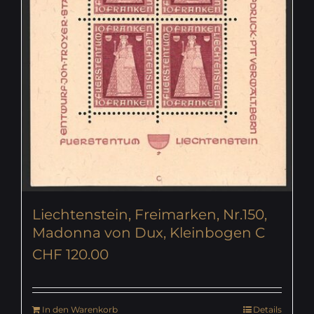
Liechtenstein, Freimarken, Nr.150,
Madonna von Dux, Kleinbogen C
CHF
120.00
In den Warenkorb
Details