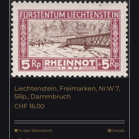
Liechtenstein, Freimarken, Nr.W 7,
5Rp., Dammbruch
CHF
16.00
In den Warenkorb
Details