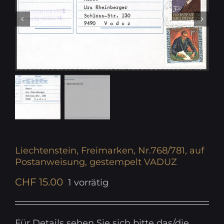
Liechtenstein, Freimarken, Nr.768/781, auf
Postanweisung, gestempelt VADUZ
CHF
15.00
1 vorrätig
Für Details sehen Sie sich bitte das/die