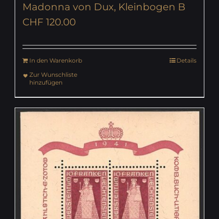
Madonna von Dux, Kleinbogen B
CHF
120.00
In den Warenkorb
Details
Zur Wunschliste
hinzufügen