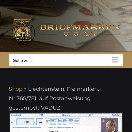
Zum
Gehe zu ...
Inhalt
springen
Gehe zu ...
Shop
»
Liechtenstein, Freimarken,
Nr.768/781, auf Postanweisung,
gestempelt VADUZ