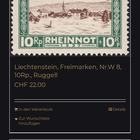
Liechtenstein, Freimarken, Nr.W 8,
10Rp., Ruggell
CHF
22.00
In den Warenkorb
Details
Zur Wunschliste
hinzufügen