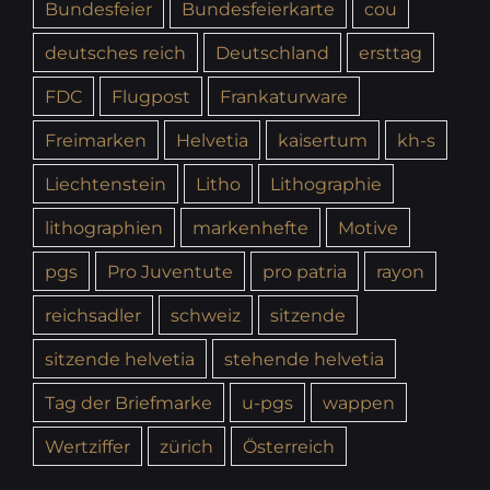
Bundesfeier
Bundesfeierkarte
cou
deutsches reich
Deutschland
ersttag
FDC
Flugpost
Frankaturware
Freimarken
Helvetia
kaisertum
kh-s
Liechtenstein
Litho
Lithographie
lithographien
markenhefte
Motive
pgs
Pro Juventute
pro patria
rayon
reichsadler
schweiz
sitzende
sitzende helvetia
stehende helvetia
Tag der Briefmarke
u-pgs
wappen
Wertziffer
zürich
Österreich