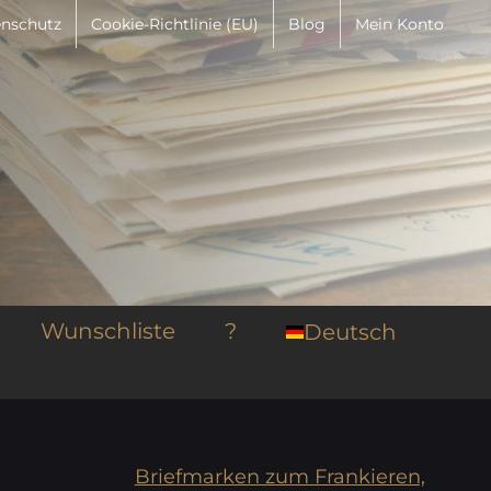
nschutz
Cookie-Richtlinie (EU)
Blog
Mein Konto
Wunschliste
?
Deutsch
Briefmarken zum Frankieren,