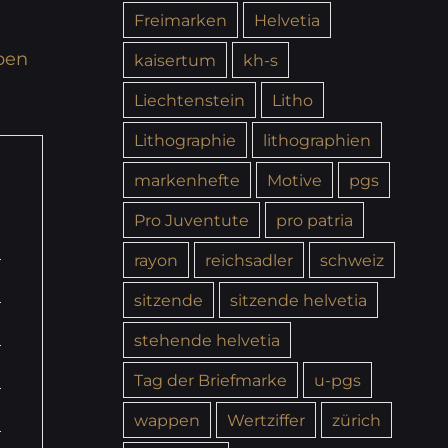
Freimarken
Helvetia
pen
kaisertum
kh-s
Liechtenstein
Litho
Lithographie
lithographien
markenhefte
Motive
pgs
Pro Juventute
pro patria
rayon
reichsadler
schweiz
sitzende
sitzende helvetia
stehende helvetia
Tag der Briefmarke
u-pgs
wappen
Wertziffer
zürich