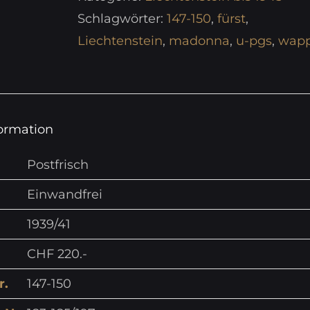
Schlagwörter:
147-150
,
fürst
,
Liechtenstein
,
madonna
,
u-pgs
,
wap
formation
Postfrisch
Einwandfrei
1939/41
CHF 220.-
r.
147-150