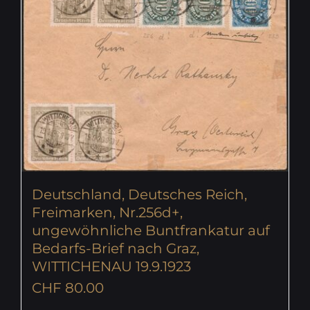
Deutschland, Deutsches Reich,
Freimarken, Nr.256d+,
ungewöhnliche Buntfrankatur auf
Bedarfs-Brief nach Graz,
WITTICHENAU 19.9.1923
CHF
80.00