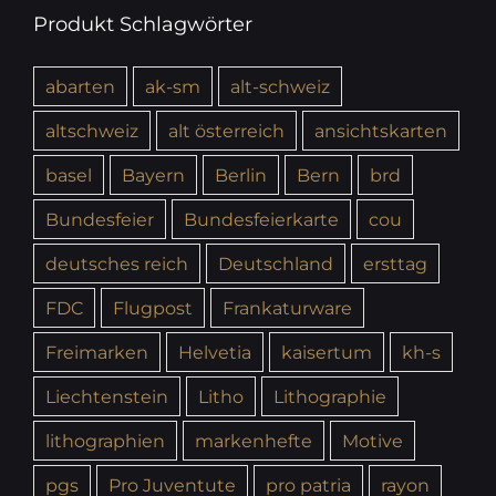
Produkt Schlagwörter
abarten
ak-sm
alt-schweiz
altschweiz
alt österreich
ansichtskarten
basel
Bayern
Berlin
Bern
brd
Bundesfeier
Bundesfeierkarte
cou
deutsches reich
Deutschland
ersttag
FDC
Flugpost
Frankaturware
Freimarken
Helvetia
kaisertum
kh-s
Liechtenstein
Litho
Lithographie
lithographien
markenhefte
Motive
pgs
Pro Juventute
pro patria
rayon