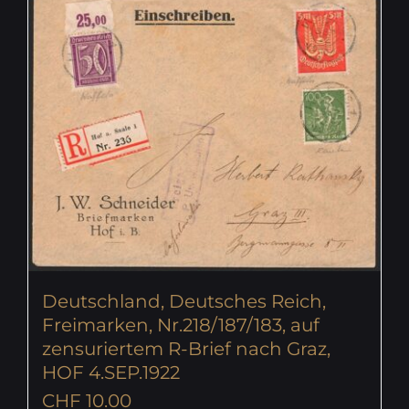
Deutschland, Deutsches Reich,
Freimarken, Nr.218/187/183, auf
zensuriertem R-Brief nach Graz,
HOF 4.SEP.1922
CHF
10.00