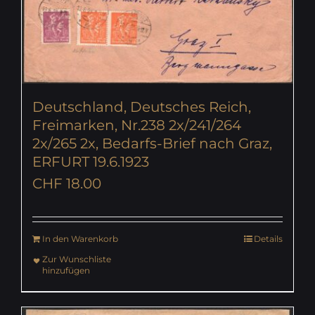
Deutschland, Deutsches Reich,
Freimarken, Nr.238 2x/241/264
2x/265 2x, Bedarfs-Brief nach Graz,
ERFURT 19.6.1923
CHF
18.00
In den Warenkorb
Details
Zur Wunschliste
hinzufügen