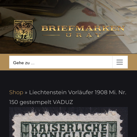
Zum
Gehe zu ...
Inhalt
springen
Gehe zu ...
Shop
»
Liechtenstein Vorläufer 1908 Mi. Nr.
150 gestempelt VADUZ