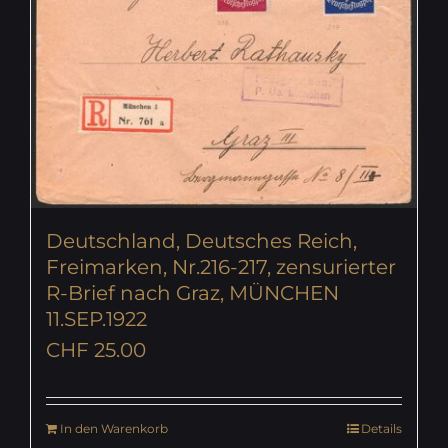
Deutschland, Deutsches Reich,
Freimarken, Nr.216-217, zensurierter
R-Brief nach Graz, MÜNCHEN
11.SEP.1922
CHF
25.00
In den Warenkorb
Details