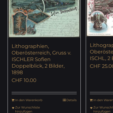
Lithogra
Lithographien,
Oberöste
Oberösterreich, Gruss v.
ISCHL, 2 
ISCHLER Sofien
Doppelblick, 2 Bilder,
CHF
25.0
1898
CHF
10.00
In den Warenkorb
Details
In den Ware
Zur Wunschliste
Zur Wunschli
hinzufügen
hinzufügen