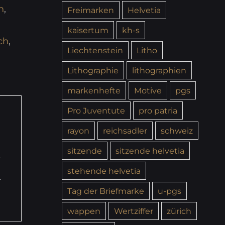
h
,
Freimarken
Helvetia
kaisertum
kh-s
ch
,
Liechtenstein
Litho
Lithographie
lithographien
markenhefte
Motive
pgs
Pro Juventute
pro patria
rayon
reichsadler
schweiz
sitzende
sitzende helvetia
stehende helvetia
Tag der Briefmarke
u-pgs
wappen
Wertziffer
zürich