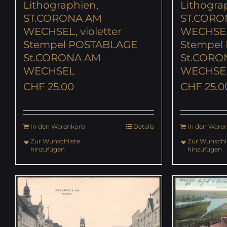
Lithographien,
Lithogra
ST.CORONA AM
ST.CORO
WECHSEL, violetter
WECHSEL,
Stempel POSTABLAGE
Stempel
St.CORONA AM
St.CORO
WECHSEL
WECHSE
CHF
25.00
CHF
25.0
In den Warenkorb
Details
In den Ware
Zur Wunschliste
Zur Wunschli
hinzufügen
hinzufügen