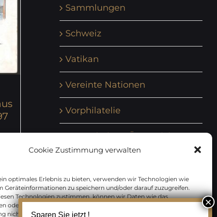
Sammlungen
Schweiz
Vatikan
Vereinte Nationen
aus
Vorphilatelie
97
Zensurbelege Österreich
Cookie Zustimmung verwalten
Zensurbelege Schweiz
in optimales Erlebnis zu bieten, verwenden wir Technologien wie
m Geräteinformationen zu speichern und/oder darauf zuzugreifen.
tails
iesen Technologien zustimmen, können wir Daten wie das
en oder eindeutige IDs auf dieser Website verarbeiten. Wenn Sie Ihre
 nicht erteilen oder zurückziehen, können bestimmte Merkmale
Sparen Sie jetzt !