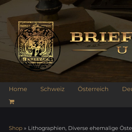
Zum
Inhalt
springen
Home
Schweiz
Österreich
De
Shop
»
Lithographien, Diverse ehemalige Öster