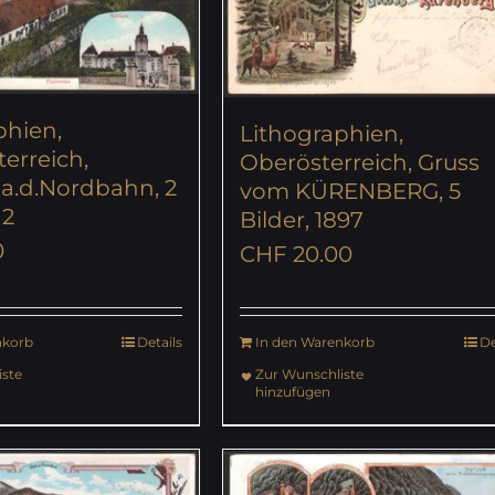
phien,
Lithographien,
erreich,
Oberösterreich, Gruss
.d.Nordbahn, 2
vom KÜRENBERG, 5
12
Bilder, 1897
0
CHF
20.00
nkorb
Details
In den Warenkorb
De
ste
Zur Wunschliste
hinzufügen