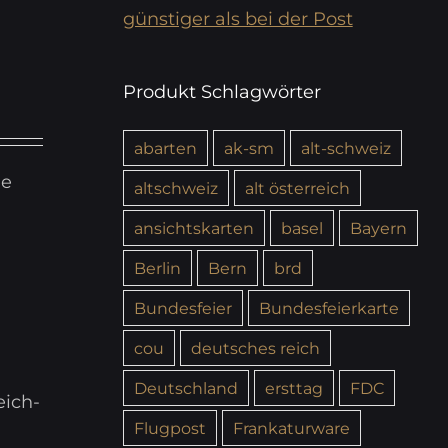
günstiger als bei der Post
Produkt Schlagwörter
abarten
ak-sm
alt-schweiz
ie
altschweiz
alt österreich
ansichtskarten
basel
Bayern
Berlin
Bern
brd
Bundesfeier
Bundesfeierkarte
cou
deutsches reich
Deutschland
ersttag
FDC
eich-
Flugpost
Frankaturware