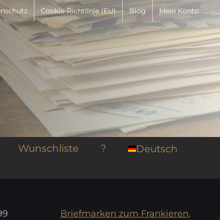
nschutz
Cookie-Richtlinie (EU)
Blog
Mein Konto
Wunschliste
?
Deutsch
99
Briefmarken zum Frankieren,