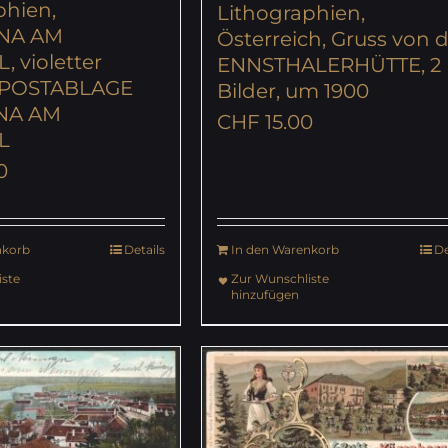
phien,
Lithographien,
NA AM
Österreich, Gruss von 
 violetter
ENNSTHALERHÜTTE, 2
 POSTABLAGE
Bilder, um 1900
NA AM
CHF
15.00
L
0
nkorb
Details
In den Warenkorb
De
ste
Zur Wunschliste
hinzufügen