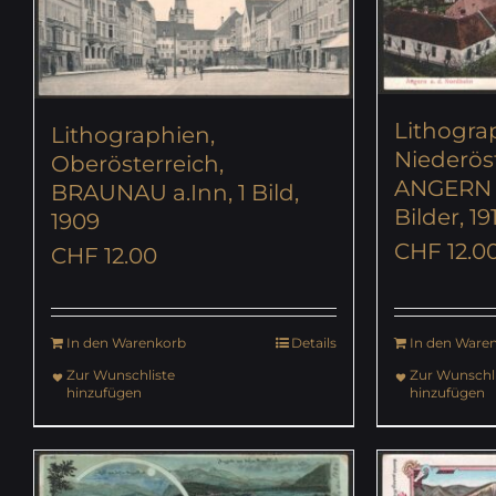
Lithogra
Lithographien,
Niederöst
Oberösterreich,
ANGERN a
BRAUNAU a.Inn, 1 Bild,
Bilder, 19
1909
CHF
12.0
CHF
12.00
In den Warenkorb
Details
In den Ware
Zur Wunschliste
Zur Wunschli
hinzufügen
hinzufügen