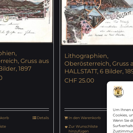
phien,
Lithographien,
rreich, Gruss aus
Oberösterreich, Gruss 
Bilder, 1897
HALLSTATT, 6 Bilder, 18
0
CHF
25.00
Um Ihnen e
Cookies, u
nkorb
Details
In den Warenkorb
De
Wenn Sie d
Surfverhalt
ste
Zur Wunschliste
Zustimmung
hinzufügen