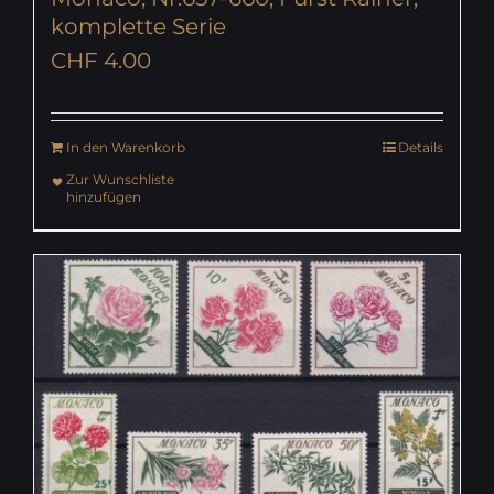
komplette Serie
CHF
4.00
In den Warenkorb
Details
Zur Wunschliste
hinzufügen