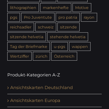
lithographien
markenhefte
Motive
pgs
Pro Juventute
pro patria
rayon
reichsadler
schweiz
sitzende
sitzende helvetia
stehende helvetia
Tag der Briefmarke
u-pgs
wappen
Wertziffer
zürich
Österreich
Produkt-Kategorien A-Z
Ansichtskarten Deutschland
Ansichtskarten Europa