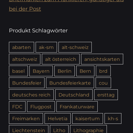
bei der Post
Produkt Schlagwörter
abarten
ak-sm
alt-schweiz
altschweiz
alt österreich
ansichtskarten
basel
Bayern
Berlin
Bern
brd
Bundesfeier
Bundesfeierkarte
cou
deutsches reich
Deutschland
ersttag
FDC
Flugpost
Frankaturware
Freimarken
Helvetia
kaisertum
kh-s
Liechtenstein
Litho
Lithographie