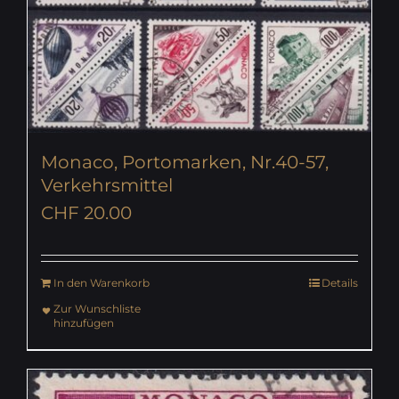
Monaco, Portomarken, Nr.40-57,
Verkehrsmittel
CHF
20.00
In den Warenkorb
Details
Zur Wunschliste
hinzufügen