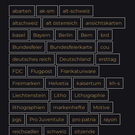
abarten
ak-sm
alt-schweiz
altschweiz
alt österreich
ansichtskarten
basel
Bayern
Berlin
Bern
brd
Bundesfeier
Bundesfeierkarte
cou
deutsches reich
Deutschland
ersttag
FDC
Flugpost
Frankaturware
Freimarken
Helvetia
kaisertum
kh-s
Liechtenstein
Litho
Lithographie
lithographien
markenhefte
Motive
pgs
Pro Juventute
pro patria
rayon
reichsadler
schweiz
sitzende