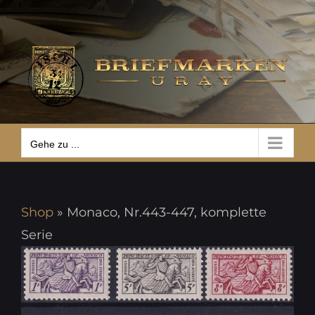
Zum
Gehe zu ...
Inhalt
springen
Gehe zu ...
Shop
»
Monaco, Nr.443-447, komplette
Serie