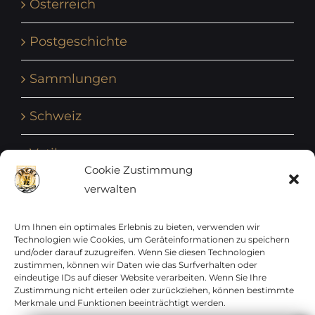
Österreich
Postgeschichte
Sammlungen
Schweiz
Vatikan
Cookie Zustimmung
verwalten
Vereinte Nationen
Vorphilatelie
Um Ihnen ein optimales Erlebnis zu bieten, verwenden wir
Technologien wie Cookies, um Geräteinformationen zu speichern
und/oder darauf zuzugreifen. Wenn Sie diesen Technologien
Zensurbelege Österreich
zustimmen, können wir Daten wie das Surfverhalten oder
eindeutige IDs auf dieser Website verarbeiten. Wenn Sie Ihre
Zustimmung nicht erteilen oder zurückziehen, können bestimmte
Zensurbelege Schweiz
Merkmale und Funktionen beeinträchtigt werden.