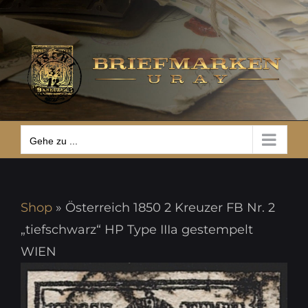
Zum
Gehe zu ...
Inhalt
springen
Gehe zu ...
Shop
»
Österreich 1850 2 Kreuzer FB Nr. 2
„tiefschwarz“ HP Type IIIa gestempelt
WIEN