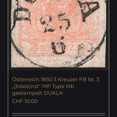
Österreich 1850 3 Kreuzer FB Nr. 3
„(blass)rot“ MP Type IIIb
gestempelt DUKLA
CHF
10.00