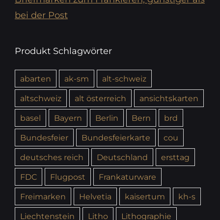
bei der Post
Produkt Schlagwörter
abarten
ak-sm
alt-schweiz
altschweiz
alt österreich
ansichtskarten
basel
Bayern
Berlin
Bern
brd
Bundesfeier
Bundesfeierkarte
cou
deutsches reich
Deutschland
ersttag
FDC
Flugpost
Frankaturware
Freimarken
Helvetia
kaisertum
kh-s
Liechtenstein
Litho
Lithographie