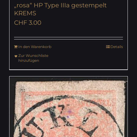
„rosa“ HP Type IIIa gestempelt
KREMS
CHF
3.00
In den Warenkorb
Details
Zur Wunschliste
hinzufügen