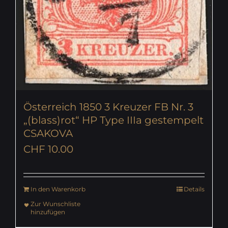
Österreich 1850 3 Kreuzer FB Nr. 3
„(blass)rot“ HP Type IIIa gestempelt
CSAKOVA
CHF
10.00
In den Warenkorb
Details
Zur Wunschliste
hinzufügen