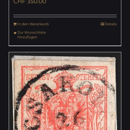
CHF
350.00
In den Warenkorb
Details
Zur Wunschliste
hinzufügen