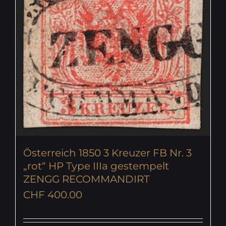
Österreich 1850 3 Kreuzer FB Nr. 3
„rot“ HP Type IIIa gestempelt
ZENGG RECOMMANDIRT
CHF
400.00