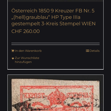
Österreich 1850 9 Kreuzer FB Nr. 5
„(hell)graublau“ HP Type IIIa
gestempelt 3-Kreis Stempel WIEN
CHF
260.00
In den Warenkorb
Details
Zur Wunschliste
hinzufügen