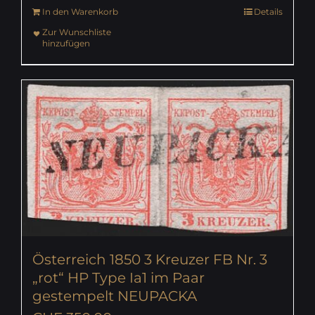
In den Warenkorb
Details
Zur Wunschliste
hinzufügen
Österreich 1850 3 Kreuzer FB Nr. 3
„rot“ HP Type Ia1 im Paar
gestempelt NEUPACKA