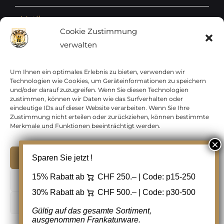
Vatikan
Cookie Zustimmung
verwalten
Vereinte Nationen
Vorphilatelie
Um Ihnen ein optimales Erlebnis zu bieten, verwenden wir
Technologien wie Cookies, um Geräteinformationen zu speichern
und/oder darauf zuzugreifen. Wenn Sie diesen Technologien
Zensurbelege Österreich
zustimmen, können wir Daten wie das Surfverhalten oder
eindeutige IDs auf dieser Website verarbeiten. Wenn Sie Ihre
Zustimmung nicht erteilen oder zurückziehen, können bestimmte
Zensurbelege Schweiz
Merkmale und Funktionen beeinträchtigt werden.
Akzeptieren
Sparen Sie jetzt !
Copyright 2012 - 2024 URAY GmbH | All Rights
15% Rabatt ab
CHF 250.– | Code:
p15-250
Ablehnen
Reserved |
PCI Data Security Standards |
30% Rabatt ab
CHF 500.– | Code:
p30-500
AGB
|
Datenschutz
|
Kontakt
Cookie Einstellungen
Gültig auf das gesamte Sortiment,
ausgenommen Frankaturware.