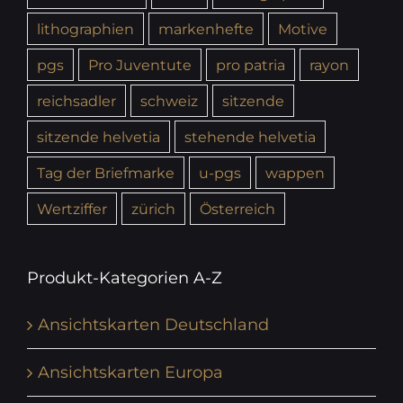
lithographien
markenhefte
Motive
pgs
Pro Juventute
pro patria
rayon
reichsadler
schweiz
sitzende
sitzende helvetia
stehende helvetia
Tag der Briefmarke
u-pgs
wappen
Wertziffer
zürich
Österreich
Produkt-Kategorien A-Z
Ansichtskarten Deutschland
Ansichtskarten Europa