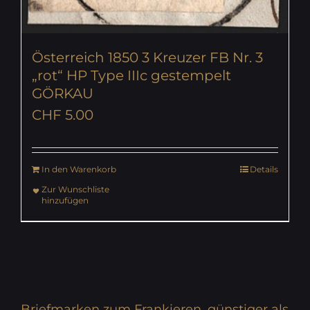
Österreich 1850 3 Kreuzer FB Nr. 3
„rot“ HP Type IIIc gestempelt
GÖRKAU
CHF
5.00
In den Warenkorb
Details
Zur Wunschliste
hinzufügen
Briefmarken zum Frankieren, günstiger als