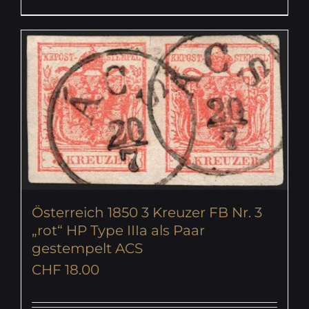
Österreich 1850 3 Kreuzer FB Nr. 3
„rot“ HP Type IIIa als Paar
gestempelt ACS
CHF
18.00