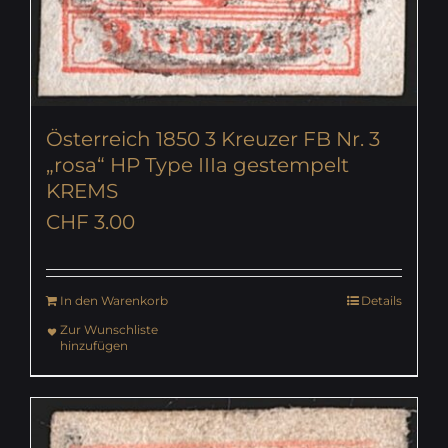
Österreich 1850 3 Kreuzer FB Nr. 3
„rosa“ HP Type IIIa gestempelt
KREMS
CHF
3.00
In den Warenkorb
Details
Zur Wunschliste
hinzufügen