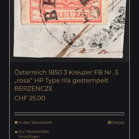
Österreich 1850 3 Kreuzer FB Nr. 3
„rosa“ HP Type IIIa gestempelt
BERZENCZE
CHF
25.00
In den Warenkorb
Details
Zur Wunschliste
hinzufügen