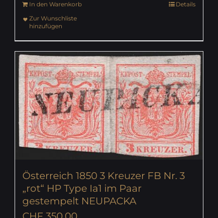
In den Warenkorb
Details
Zur Wunschliste
hinzufügen
Österreich 1850 3 Kreuzer FB Nr. 3
„rot“ HP Type Ia1 im Paar
gestempelt NEUPACKA
CHF
350.00