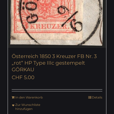
Österreich 1850 3 Kreuzer FB Nr. 3
„rot“ HP Type IIIc gestempelt
GÖRKAU
CHF
5.00
In den Warenkorb
Details
Zur Wunschliste
hinzufügen