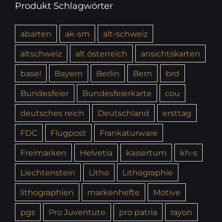
Produkt Schlagwörter
abarten
ak-sm
alt-schweiz
altschweiz
alt österreich
ansichtskarten
basel
Bayern
Berlin
Bern
brd
Bundesfeier
Bundesfeierkarte
cou
deutsches reich
Deutschland
ersttag
FDC
Flugpost
Frankaturware
Freimarken
Helvetia
kaisertum
kh-s
Liechtenstein
Litho
Lithographie
lithographien
markenhefte
Motive
pgs
Pro Juventute
pro patria
rayon