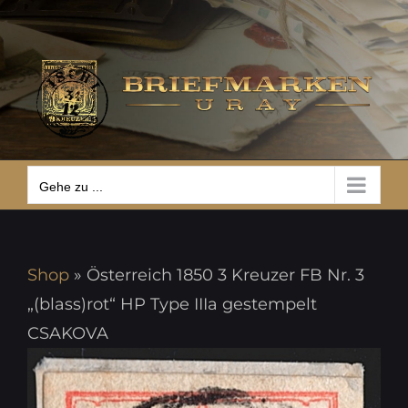
Zum
Gehe zu ...
Inhalt
springen
Gehe zu ...
Shop
»
Österreich 1850 3 Kreuzer FB Nr. 3
„(blass)rot“ HP Type IIIa gestempelt
CSAKOVA