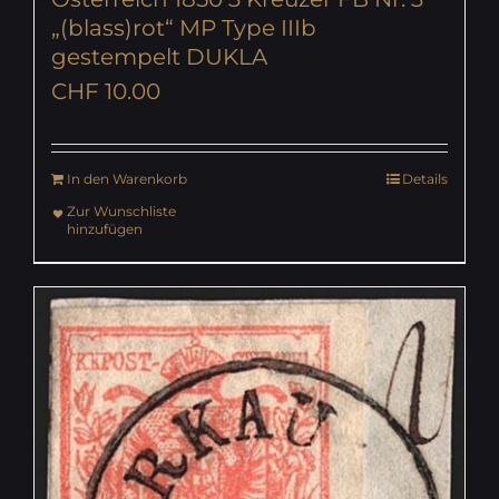
„(blass)rot“ MP Type IIIb
gestempelt DUKLA
CHF
10.00
In den Warenkorb
Details
Zur Wunschliste
hinzufügen