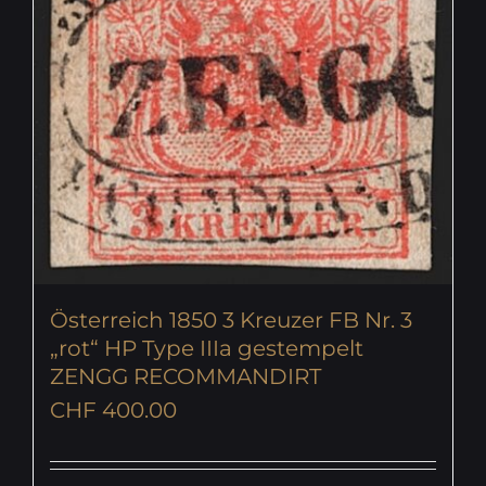
Österreich 1850 3 Kreuzer FB Nr. 3
„rot“ HP Type IIIa gestempelt
ZENGG RECOMMANDIRT
CHF
400.00