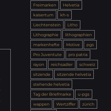
Freimarken
Helvetia
kaisertum
kh-s
Liechtenstein
Litho
Lithographie
lithographien
markenhefte
Motive
pgs
Pro Juventute
pro patria
rayon
reichsadler
schweiz
sitzende
sitzende helvetia
stehende helvetia
Tag der Briefmarke
u-pgs
wappen
Wertziffer
zürich