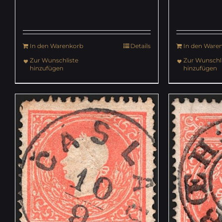
In den Warenkorb
Details
In den Ware
Zur Wunschliste
Zur Wunschli
hinzufügen
hinzufügen