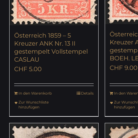
Österreic
Österreich 1859 – 5
Kreuzer A
Kreuzer ANK Nr. 13 II
gestempe
gestempelt Vollstempel
BOEH. L
CASLAU
CHF
9.00
CHF
5.00
In den Warenkorb
Details
In den Ware
Zur Wunschliste
Zur Wunschli
hinzufügen
hinzufügen