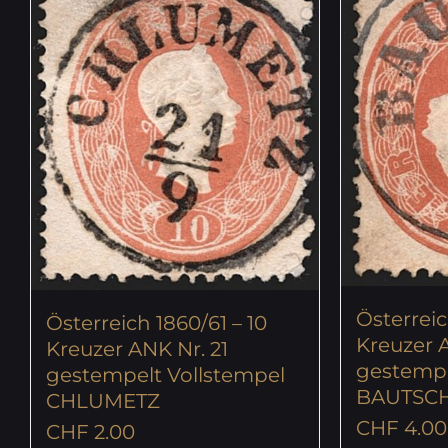
Österreic
Österreich 1860/61 – 10
Kreuzer A
Kreuzer ANK Nr. 21
gestempe
gestempelt Vollstempel
BAUTSC
CHLUMETZ
CHF
4.00
CHF
2.00