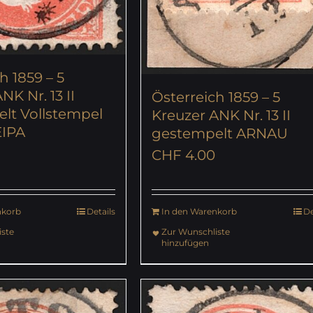
h 1859 – 5
NK Nr. 13 II
Österreich 1859 – 5
lt Vollstempel
Kreuzer ANK Nr. 13 II
EIPA
gestempelt ARNAU
CHF
4.00
nkorb
Details
In den Warenkorb
De
ste
Zur Wunschliste
hinzufügen