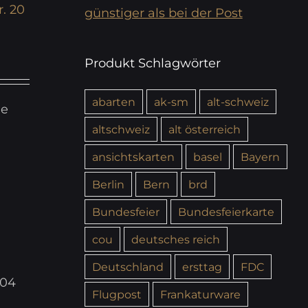
. 20
günstiger als bei der Post
Produkt Schlagwörter
abarten
ak-sm
alt-schweiz
ie
altschweiz
alt österreich
ansichtskarten
basel
Bayern
Berlin
Bern
brd
Bundesfeier
Bundesfeierkarte
cou
deutsches reich
Deutschland
ersttag
FDC
204
Flugpost
Frankaturware