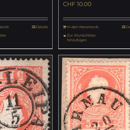
CHF
10.00
nkorb
Details
In den Warenkorb
De
ste
Zur Wunschliste
hinzufügen