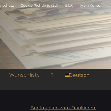
nschutz
Cookie-Richtlinie (EU)
Blog
Mein Konto
Wunschliste
?
Deutsch
Briefmarken zum Frankieren,