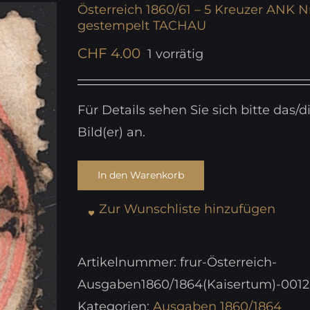
Österreich 1860/61 – 5 Kreuzer ANK Nr
gestempelt TACHAU
CHF
4.00
1 vorrätig
Für Details sehen Sie sich bitte das/d
Bild(er) an.
In den Warenkorb
Zur Wunschliste hinzufügen
Artikelnummer:
frur-Österreich-
Ausgaben1860/1864(Kaisertum)-001
Kategorien:
Ausgaben 1860/1864