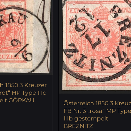
h 1850 3 Kreuzer
rot“ HP Type IIIc
elt GÖRKAU
Österreich 1850 3 Kreu
FB Nr. 3 „rosa“ MP Typ
IIIb gestempelt
BREZNITZ