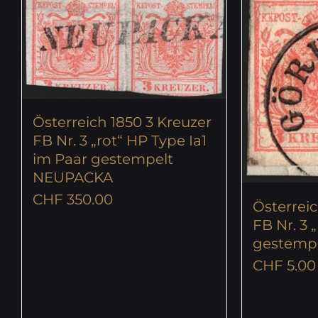
Österreich 1850 3 Kreuzer
FB Nr. 3 „rot“ HP Type Ia1
im Paar gestempelt
NEUPACKA
CHF
350.00
Österreic
FB Nr. 3 „
gestemp
CHF
5.00