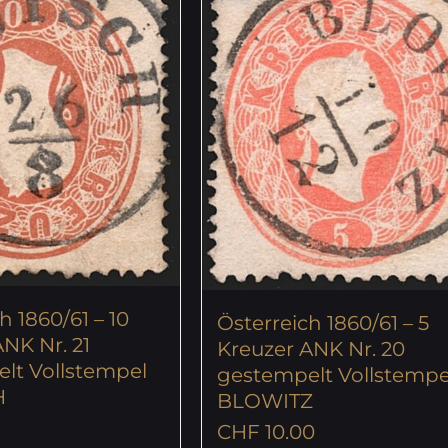
h 1860/61 – 10
Österreich 1860/61 – 5
NK Nr. 21
Kreuzer ANK Nr. 20
lt Vollstempel
gestempelt Vollstempe
H
BLOWITZ
CHF
10.00