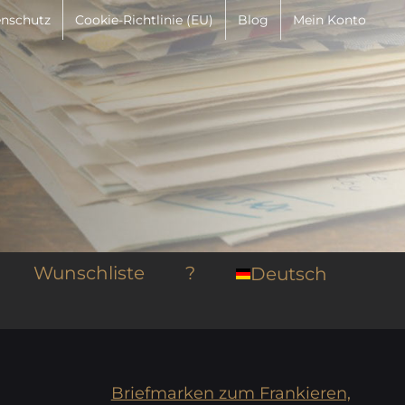
nschutz
Cookie-Richtlinie (EU)
Blog
Mein Konto
Wunschliste
?
Deutsch
Briefmarken zum Frankieren,