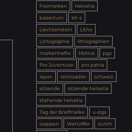
Freimarken
Helvetia
kaisertum
kh-s
Liechtenstein
Litho
Lithographie
lithographien
markenhefte
Motive
pgs
Pro Juventute
pro patria
rayon
reichsadler
schweiz
sitzende
sitzende helvetia
stehende helvetia
Tag der Briefmarke
u-pgs
wappen
Wertziffer
zürich