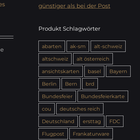
es
günstiger als bei der Post
Produkt Schlagwörter
abarten
ak-sm
alt-schweiz
ie
altschweiz
alt österreich
ansichtskarten
basel
Bayern
Berlin
Bern
brd
Bundesfeier
Bundesfeierkarte
cou
deutsches reich
Deutschland
ersttag
FDC
Flugpost
Frankaturware